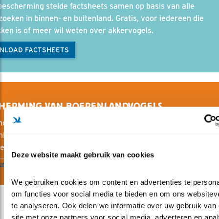
escherming stelde factsheets samen op basis van alle
oeken in binnen- en buitenland. Gratis, voor iedereen die
ken is of meer wil weten over akkervogels.
NLOAD FACTSHEETS
CHERMING VAN BOERENLANDVOGELS
oor je nog het heldere 'grutto, grutto’? De vogels van het
land hebben onze hulp nodig, vóór de allerlaatste vogel of b
nen is. Onze inzet: meer natuurrijk boerenland.
Deze website maakt gebruik van cookies
n je helpen?
We gebruiken cookies om content en advertenties te personal
om functies voor social media te bieden en om ons websiteve
te analyseren. Ook delen we informatie over uw gebruik van 
site met onze partners voor social media, adverteren en anal