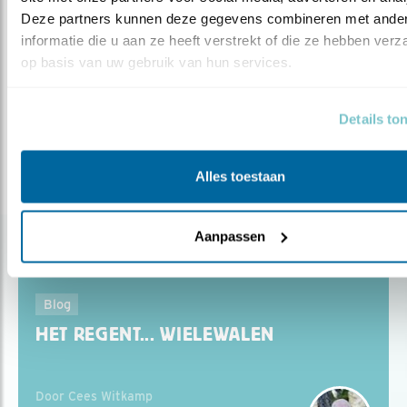
Deze partners kunnen deze gegevens combineren met ander
Meer over
informatie die u aan ze heeft verstrekt of die ze hebben verz
estland
boerenlandvogels
internationaal
op basis van uw gebruik van hun services.
kwartelkoning
ceeswitkamp
Details to
Deel dit bericht
Alles toestaan
Aanpassen
Gerelateerde items
Blog
HET REGENT... WIELEWALEN
Door Cees Witkamp