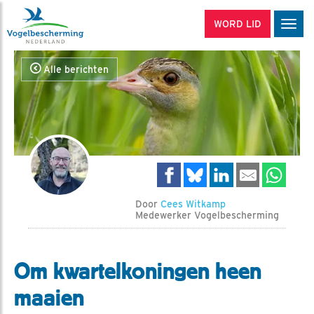
WORD LID
Men
Alle berichten
Door
Cees Witkamp
Medewerker Vogelbescherming
Om kwartelkoningen heen
maaien