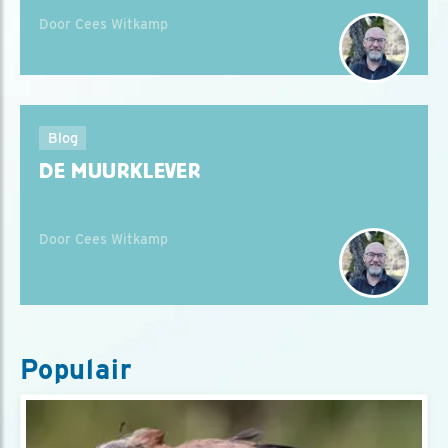
Door Cees Witkamp
Blog
DE MUURKLEVER
Door Cees Witkamp
Populair