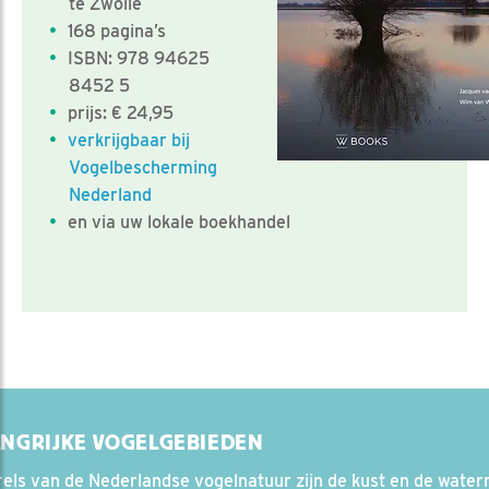
te Zwolle
168 pagina’s
ISBN: 978 94625
8452 5
prijs: € 24,95
verkrijgbaar bij
Vogelbescherming
Nederland
en via uw lokale boekhandel
ANGRIJKE VOGELGEBIEDEN
els van de Nederlandse vogelnatuur zijn de kust en de waterr