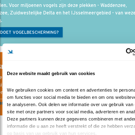
en. Voor miljoenen vogels zijn deze plekken - Waddenzee,
ee, Zuidwestelijke Delta en het IJsselmeergebied - van weze
.
 DOET VOGELBESCHERMING?
SHOP VOGELBESCHERMING
Deze website maakt gebruik van cookies
e webshop vind je alles voor en over vogels. Van vogelgidsen
ijkers tot nestkasten en vogelvoer. Met elke aankoop steun j
We gebruiken cookies om content en advertenties te personal
en help je kwetsbare vogels beschermen.
om functies voor social media te bieden en om ons websiteve
ar de webshop
te analyseren. Ook delen we informatie over uw gebruik van 
site met onze partners voor social media, adverteren en anal
Deze partners kunnen deze gegevens combineren met ander
informatie die u aan ze heeft verstrekt of die ze hebben verz
op basis van uw gebruik van hun services.