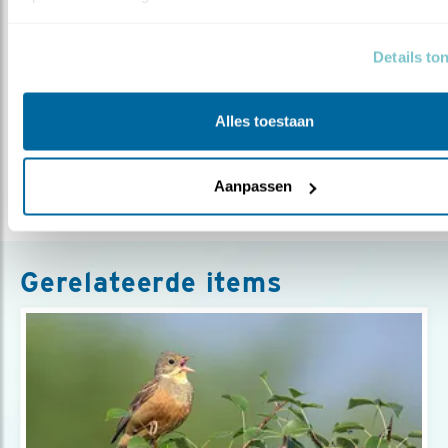
Meer over
Details to
natuurherstel
biesbosch
hanspeeters
haringvliet
tij
natura2000
Alles toestaan
Deel dit bericht
Aanpassen
Gerelateerde items