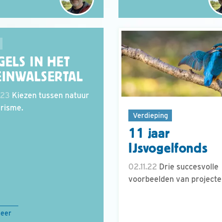
GELS IN HET
EINWALSERTAL
.23
Kiezen tussen natuur
erisme.
Verdieping
11 jaar
IJsvogelfonds
02.11.22
Drie succesvolle
voorbeelden van projecte
meer