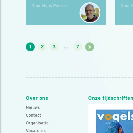
Door Hans Peeters
Door 
>
1
2
3
...
7
Over ons
Onze tijdschrifte
Nieuws
Contact
Organisatie
Vacatures