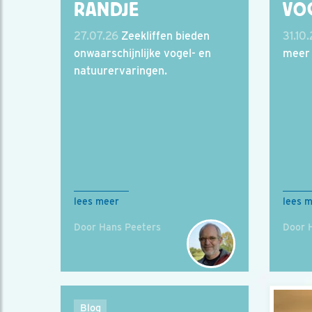
RANDJE
VO
27.07.26
Zeekliffen bieden
31.10
onwaarschijnlijke vogel- en
meer 
natuurervaringen.
lees meer
lees 
Door Hans Peeters
Door 
Blog