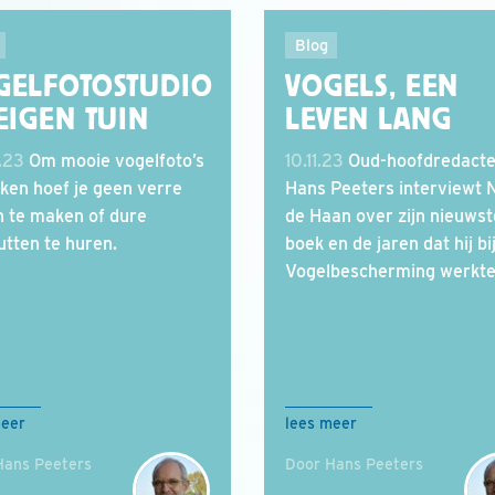
Blog
GELFOTOSTUDIO
VOGELS, EEN
EIGEN TUIN
LEVEN LANG
.23
Om mooie vogelfoto’s
10.11.23
Oud-hoofdredacte
ken hoef je geen verre
Hans Peeters interviewt 
n te maken of dure
de Haan over zijn nieuwst
utten te huren.
boek en de jaren dat hij bi
Vogelbescherming werkte
meer
lees meer
Hans Peeters
Door Hans Peeters