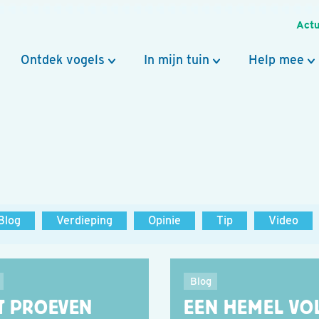
Actu
Ontdek vogels
In mijn tuin
Help mee
Blog
Verdieping
Opinie
Tip
Video
Blog
T PROEVEN
EEN HEMEL VO