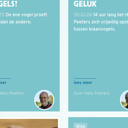
GELS?
GELUK
.25
De ene vogel proeft
30.10.24
14 uur lang liet 
dan de andere.
Peeters zich vrijwillig ops
tussen kraanvogels.
meer
lees meer
Hans Peeters
Door Hans Peeters
Blog