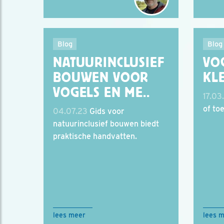
Blog
Blog
NATUURINCLUSIEF
VO
BOUWEN VOOR
KL
VOGELS EN ME..
17.03
of to
04.07.23
Gids voor
natuurinclusief bouwen biedt
praktische handvatten.
lees meer
lees 