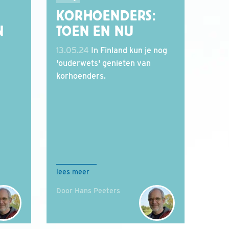
KORHOENDERS:
N
TOEN EN NU
13.05.24
In Finland kun je nog
'ouderwets' genieten van
korhoenders.
lees meer
Door Hans Peeters