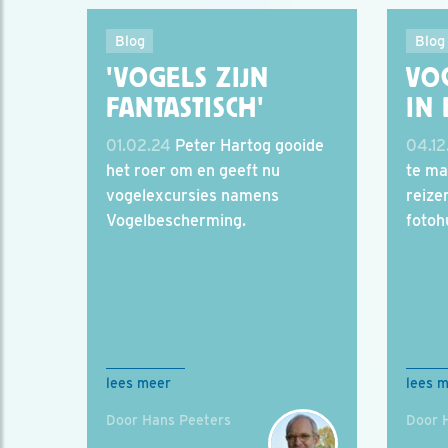
Blog
Blog
'VOGELS ZIJN
VO
FANTASTISCH'
IN 
01.02.24
Peter Hartog gooide
04.12
het roer om en geeft nu
te ma
vogelexcursies namens
reize
Vogelbescherming.
fotoh
lees meer
lees 
Door Hans Peeters
Door 