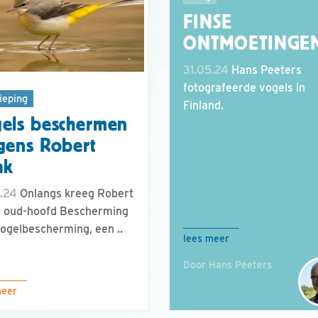
FINSE
ONTMOETINGE
31.05.24
Hans Peeters
fotografeerde vogels in
ieping
Finland.
els beschermen
gens Robert
ak
.24
Onlangs kreeg Robert
, oud-hoofd Bescherming
ogelbescherming, een ..
lees meer
Door Hans Peeters
meer