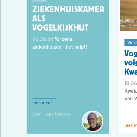
ZIEKENHUISKAMER
ALS
VOGELKIJKHUT
26.08.24
'Groene'
Verd
ziekenhuizen - het helpt!
Vog
vol
Kw
18.06
Kwak
van V
lees meer
Door Hans Peeters
lees 