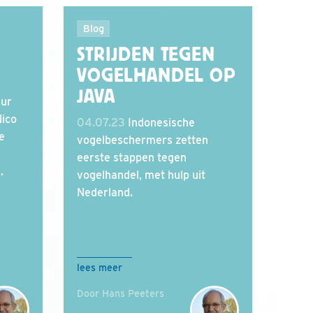
Blog
STRIJDEN TEGEN
VOGELHANDEL OP
JAVA
ur
Nico
04.07.23
Indonesische
e
vogelbeschermers zetten
j
eerste stappen tegen
.
vogelhandel, met hulp uit
Nederland.
lees meer
Door Hans Peeters