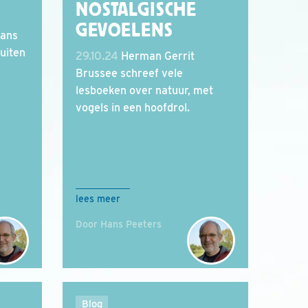
NOSTALGISCHE
GEVOELENS
Hans
luiten
29.10.24
Herman Gerrit
Brussee schreef vele
lesboeken over natuur, met
vogels in een hoofdrol.
lees meer
Door Hans Peeters
Blog