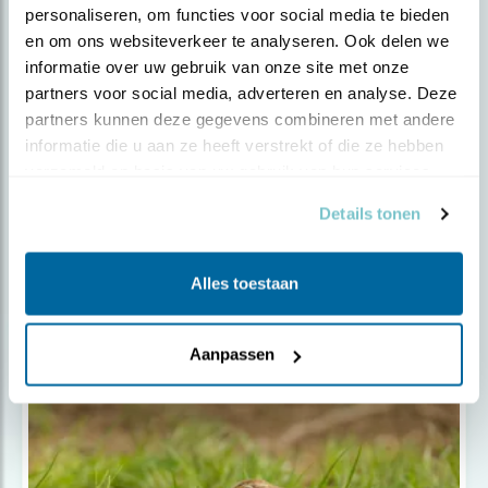
personaliseren, om functies voor social media te bieden 
en om ons websiteverkeer te analyseren. Ook delen we 
informatie over uw gebruik van onze site met onze 
partners voor social media, adverteren en analyse. Deze 
partners kunnen deze gegevens combineren met andere 
informatie die u aan ze heeft verstrekt of die ze hebben 
verzameld op basis van uw gebruik van hun services.
Details tonen
Nieuws
Vogels en de energietransitie
Alles toestaan
Aanpassen