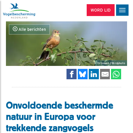
WORD LID
Men
Alle berichten
Ortolaan / Birdphoto
Onvoldoende beschermde
natuur in Europa voor
trekkende zangvogels