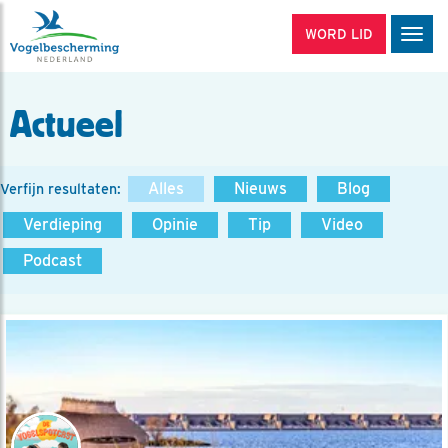
WORD LID
Men
Actueel
Alles
Nieuws
Blog
Verfijn resultaten:
Verdieping
Opinie
Tip
Video
Podcast