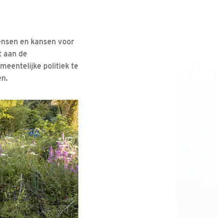
wensen en kansen voor
t aan de
eentelijke politiek te
en.