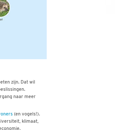
eten zijn. Dat wil
eslissingen.
ergang naar meer
woners
(en vogels!).
ersiteit, klimaat,
 economie.