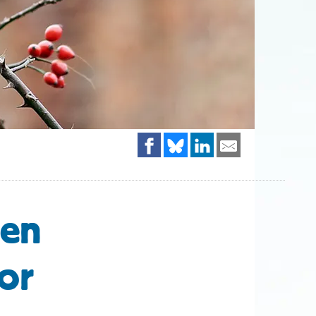
gen
or