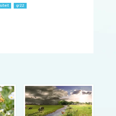
siteit
gr22