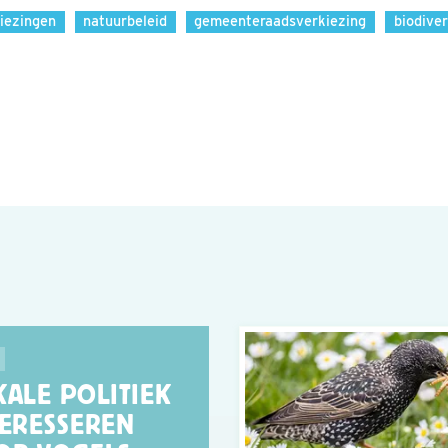
iezingen
natuurbeleid
gemeenteraadsverkiezing
biodiver
KALE POLITIEK
TERESSEREN