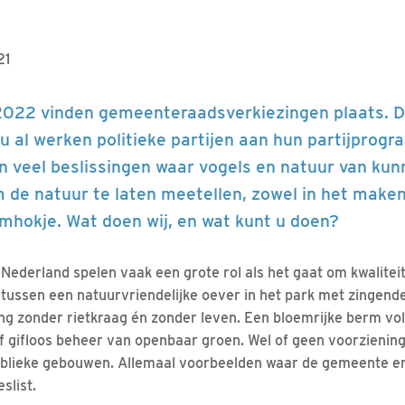
21
2022 vinden gemeenteraadsverkiezingen plaats. Dat
u al werken politieke partijen aan hun partijprogr
eel beslissingen waar vogels en natuur van kunn
 de natuur te laten meetellen, zowel in het maken
emhokje. Wat doen wij, en wat kunt u doen?
ederland spelen vaak een grote rol als het gaat om kwaliteit
 tussen een natuurvriendelijke oever in het park met zingende
ng zonder rietkraag én zonder leven. Een bloemrijke berm vol 
f gifloos beheer van openbaar groen. Wel of geen voorzieni
ublieke gebouwen. Allemaal voorbeelden waar de gemeente e
slist.