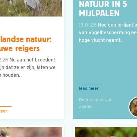
NATUUR IN 5
MIJLPALEN
13.01.26
Hoe een briljant 
van Vogelbescherming ee
landse natuur:
hoge vlucht neemt.
uwe reigers
2.26
Nu aan het broeden!
jn dat ze er zijn, laten we
o houden.
lees meer
Door Jeanet van
Zoelen
meer