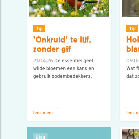
Tip
Tip
'Onkruid' te lijf,
Hol
zonder gif
bla
21.04.26
De essentie: geef
09.0
wilde bloemen een kans en
Wat fi
gebruik bodembedekkers.
dat z
lees meer
lees 
Blog