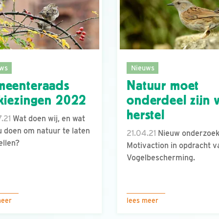
ws
Nieuws
meenteraads
Natuur moet
kiezingen 2022
onderdeel zijn 
herstel
.21
Wat doen wij, en wat
u doen om natuur te laten
21.04.21
Nieuw onderzoek
llen?
Motivaction in opdracht v
Vogelbescherming.
meer
lees meer