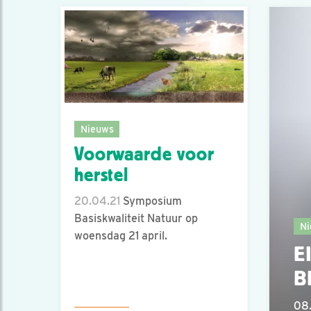
Nieuws
Voorwaarde voor
herstel
20.04.21
Symposium
Basiskwaliteit Natuur op
Ni
woensdag 21 april.
E
B
08.