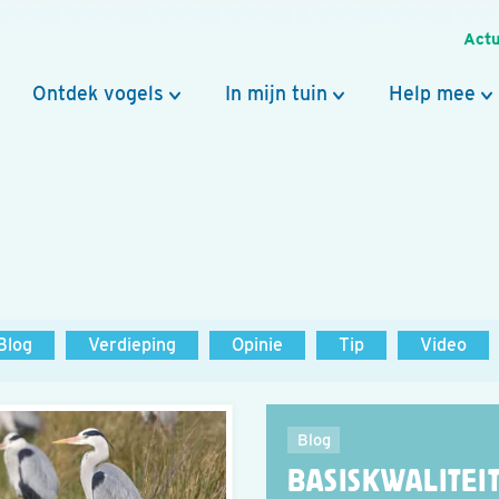
Actu
Ontdek vogels
In mijn tuin
Help mee
Blog
Verdieping
Opinie
Tip
Video
Blog
BASISKWALITEI