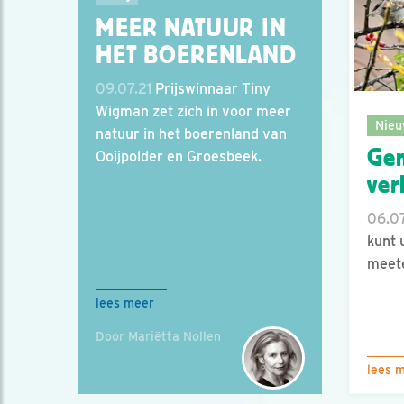
MEER NATUUR IN
HET BOERENLAND
09.07.21
Prijswinnaar Tiny
Wigman zet zich in voor meer
Nieu
natuur in het boerenland van
Ge
Ooijpolder en Groesbeek.
ver
06.07
kunt 
meete
lees meer
Door Mariëtta Nollen
lees 