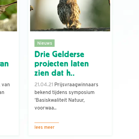
Nieuws
Drie Gelderse
van
projecten laten
zien dat h..
 van
21.04.21
Prijsvraagwinnaars
an
bekend tijdens symposium
‘Basiskwaliteit Natuur,
voorwaa..
lees meer