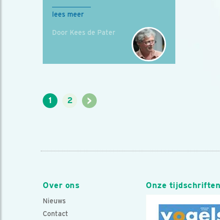
lees meer
Door Kees de Pater
>
1
2
Over ons
Onze tijdschrifte
Nieuws
Contact