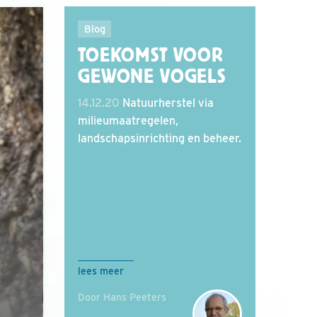
Blog
TOEKOMST VOOR
GEWONE VOGELS
14.12.20
Natuurherstel via
milieumaatregelen,
landschapsinrichting en beheer.
lees meer
Door Hans Peeters