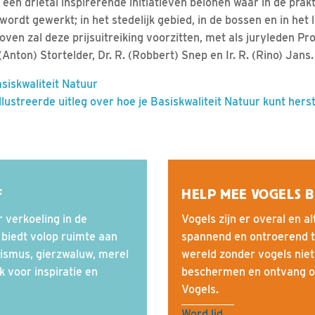
en drietal inspirerende initiatieven belonen waar in de prakt
wordt gewerkt; in het stedelijk gebied, in de bossen en in het l
oven zal deze prijsuitreiking voorzitten, met als juryleden Prof
(Anton) Stortelder, Dr. R. (Robbert) Snep en Ir. R. (Rino) Jans.
siskwaliteit Natuur
ïllustreerde uitleg over hoe je Basiskwaliteit Natuur kunt hers
F
HELP MEE VOGELS 
 verkoeling in de
Vogels zijn er overal en al
 biedt volop ruimte aan
spannend en ontroerend te
ismus, gierzwaluw, merel
wereld zonder vogels niet
 voor inspiratie en
beschermen en ontvang o
Vogels.
Word lid