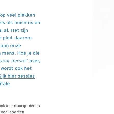
 op veel plekken
ls als huismus en
 af. Het zijn
 pleit daarom
araan onze
 mens. Hoe je die
 voor herstel
’ over,
 wordt ook het
Kijk hier sessies
itale
ook in natuurgebieden
n veel soorten