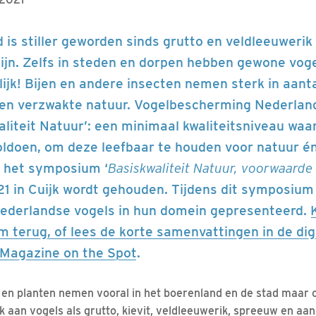
d is stiller geworden sinds grutto en veldleeuwerik
ijn. Zelfs in steden en dorpen hebben gewone voge
jk! Bijen en andere insecten nemen sterk in aantal
n verzwakte natuur. Vogelbescherming Nederland
aliteit Natuur’: een minimaal kwaliteitsniveau wa
doen, om deze leefbaar te houden voor natuur én
t het symposium ‘
Basiskwaliteit Natuur, voorwaarde
021 in Cuijk wordt gehouden. Tijdens dit symposium
Nederlandse vogels in hun domein gepresenteerd.
 terug, of lees de korte samenvattingen in de dig
 Magazine on the Spot
.
en planten nemen vooral in het boerenland en de stad maar 
nk aan vogels als grutto, kievit, veldleeuwerik, spreeuw en aa