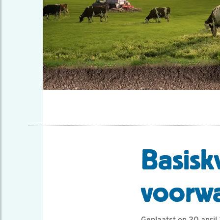
Basiskw
voorwa
Geplaatst op 20 april