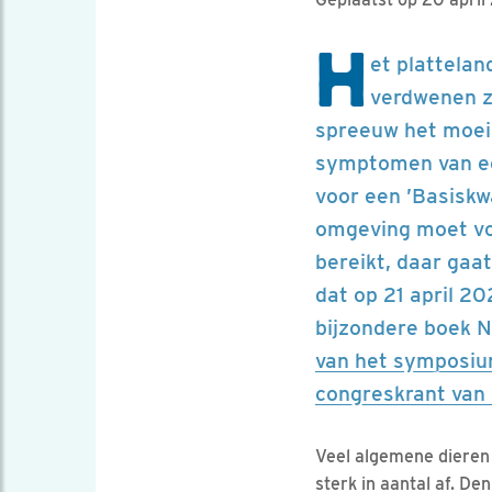
H
et plattelan
verdwenen z
spreeuw het moeili
symptomen van ee
voor een ’Basiskw
omgeving moet vol
bereikt, daar gaa
dat op 21 april 2
bijzondere boek 
van het symposium
congreskrant van
Veel algemene dieren 
sterk in aantal af. De