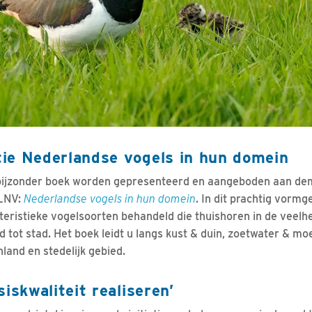
ie Nederlandse vogels in hun domein
 bijzonder boek worden gepresenteerd en aangeboden aan dem
 LNV:
Nederlandse vogels in hun domein
. In dit prachtig vor
eristieke vogelsoorten behandeld die thuishoren in de veelh
 tot stad. Het boek leidt u langs kust & duin, zoetwater & mo
land en stedelijk gebied.
siskwaliteit realiseren’