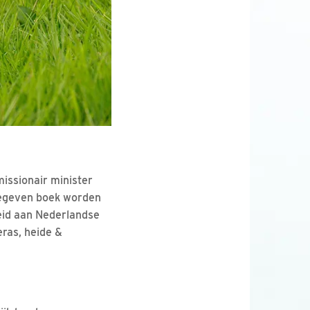
issionair minister
mgegeven boek worden
eid aan Nederlandse
eras, heide &