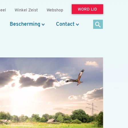
WORD LID
eel
Winkel Zeist
Webshop
Bescherming
Contact