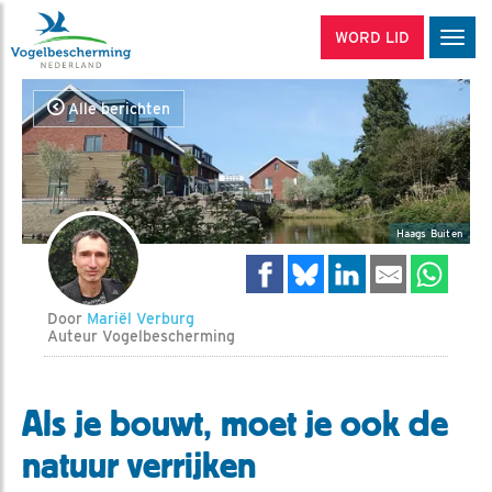
WORD LID
Men
Alle berichten
Haags Buiten
Door
Mariël Verburg
Auteur Vogelbescherming
Als je bouwt, moet je ook de
natuur verrijken