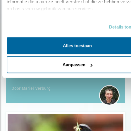
informatie die u aan ze heeft verstrekt of die ze hebben verz
op basis van uw gebruik van hun services.
Door Mariël Verburg
Details to
Alles toestaan
Blog
MENSEN ÉN VOGELS WAARDEREN
Aanpassen
DEZE WIJK
Door Mariël Verburg