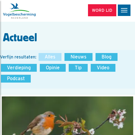
WORD LID
Men
Actueel
Alles
Nieuws
Blog
Verfijn resultaten:
Verdieping
Opinie
Tip
Video
Podcast