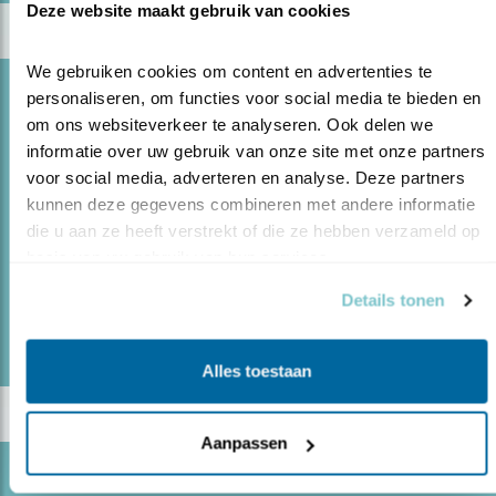
Deze website maakt gebruik van cookies
We gebruiken cookies om content en advertenties te 
Blog
personaliseren, om functies voor social media te bieden en 
om ons websiteverkeer te analyseren. Ook delen we 
‘DEZE SCHOOL IS ELK SEIZOEN ANDERS’
informatie over uw gebruik van onze site met onze partners 
26.11.21
Basisschool De Verwondering heeft de
voor social media, adverteren en analyse. Deze partners 
aanmoedigingsprijs van de Award Natuurinclusief
kunnen deze gegevens combineren met andere informatie 
Bouwen en Ontwerpen.
die u aan ze heeft verstrekt of die ze hebben verzameld op 
basis van uw gebruik van hun services.
Details tonen
lees meer
Door Mariël Verburg
Alles toestaan
Aanpassen
Blog