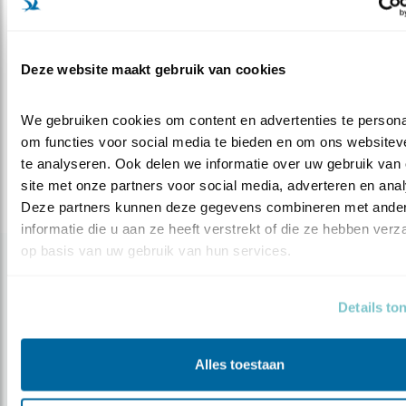
Meer over
Deze website maakt gebruik van cookies
stadsnatuur
natuurinclusiefbouwen
marielverburg
award
We gebruiken cookies om content en advertenties te personal
om functies voor social media te bieden en om ons websiteve
Deel dit bericht
te analyseren. Ook delen we informatie over uw gebruik van 
site met onze partners voor social media, adverteren en anal
Deze partners kunnen deze gegevens combineren met ander
informatie die u aan ze heeft verstrekt of die ze hebben verz
op basis van uw gebruik van hun services.
Gerelateerde items
Details to
Blog
MENSEN ÉN VOGELS WAARDEREN
Alles toestaan
DEZE WIJK