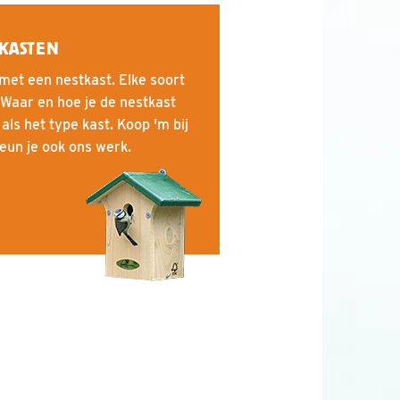
KASTEN
 met een nestkast. Elke soort
 Waar en hoe je de nestkast
 als het type kast. Koop 'm bij
eun je ook ons werk.