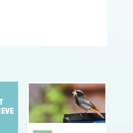
T
IEVE