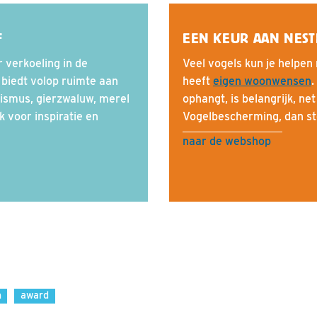
F
EEN KEUR AAN NEST
 verkoeling in de
Veel vogels kun je helpen
 biedt volop ruimte aan
heeft
eigen woonwensen
.
ismus, gierzwaluw, merel
ophangt, is belangrijk, net
 voor inspiratie en
Vogelbescherming, dan st
naar de webshop
n
award