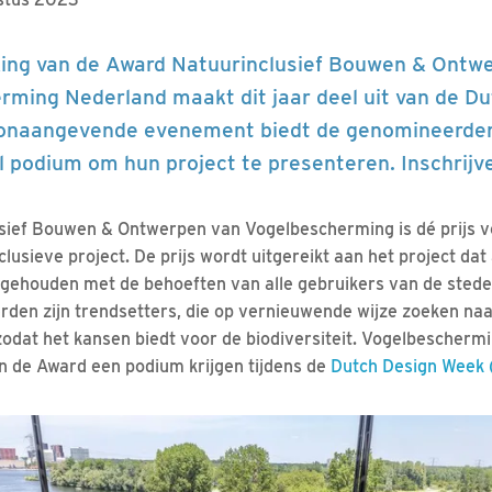
iking van de Award Natuurinclusief Bouwen & Ontw
rming Nederland maakt dit jaar deel uit van de D
toonaangevende evenement biedt de genomineerde
l podium om hun project te presenteren. Inschrijv
sief Bouwen & Ontwerpen van Vogelbescherming is dé prijs v
lusieve project. De prijs wordt uitgereikt aan het project da
 gehouden met de behoeften van alle gebruikers van de stede
rden zijn trendsetters, die op vernieuwende wijze zoeken n
odat het kansen biedt voor de biodiversiteit. Vogelbeschermi
n de Award een podium krijgen tijdens de
Dutch Design Week