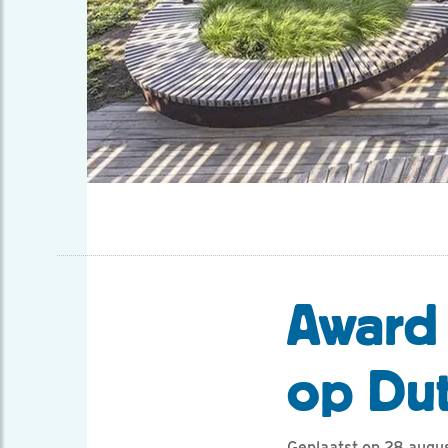
Award 
op Dut
Geplaatst op 28 augu