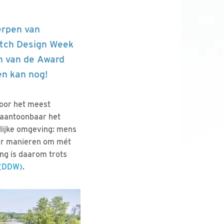
erpen van
utch Design Week
n van de Award
en kan nog!
oor het meest
t aantoonbaar het
lijke omgeving: mens
aar manieren om mét
ng is daarom trots
 (DDW)
.