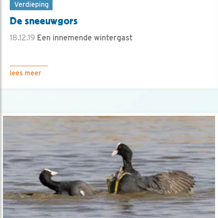
Verdieping
De sneeuwgors
18.12.19
Een innemende wintergast
lees meer