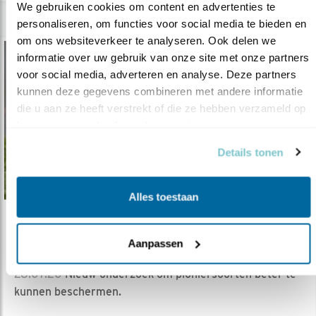
We gebruiken cookies om content en advertenties te 
personaliseren, om functies voor social media te bieden en 
om ons websiteverkeer te analyseren. Ook delen we 
informatie over uw gebruik van onze site met onze partners 
voor social media, adverteren en analyse. Deze partners 
kunnen deze gegevens combineren met andere informatie 
die u aan ze heeft verstrekt of die ze hebben verzameld op 
basis van uw gebruik van hun services.
Details tonen
Alles toestaan
Verdieping
Aanpassen
Broedplekken voor pioniervogels
28.07.20
Nieuw onderzoek om pioniersoorten beter te
kunnen beschermen.