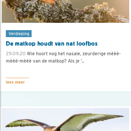
Verdieping
De matkop houdt van nat loofbos
29.09.20
Wie hoort nog het nasale, zeurderige mèèè-
mèèè-mèèè van de matkop? Als je ‘..
lees meer