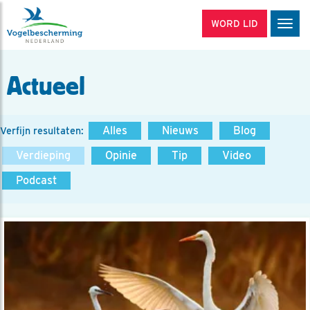
WORD LID
Men
Actueel
Alles
Nieuws
Blog
Verfijn resultaten:
Verdieping
Opinie
Tip
Video
Podcast