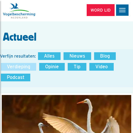
WORD LID
Men
Actueel
Alles
Nieuws
Blog
Verfijn resultaten:
Verdieping
Opinie
Tip
Video
Podcast