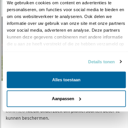
We gebruiken cookies om content en advertenties te 
personaliseren, om functies voor social media te bieden en 
om ons websiteverkeer te analyseren. Ook delen we 
informatie over uw gebruik van onze site met onze partners 
voor social media, adverteren en analyse. Deze partners 
kunnen deze gegevens combineren met andere informatie 
die u aan ze heeft verstrekt of die ze hebben verzameld op 
basis van uw gebruik van hun services.
Details tonen
Alles toestaan
Verdieping
Aanpassen
Broedplekken voor pioniervogels
28.07.20
Nieuw onderzoek om pioniersoorten beter te
kunnen beschermen.