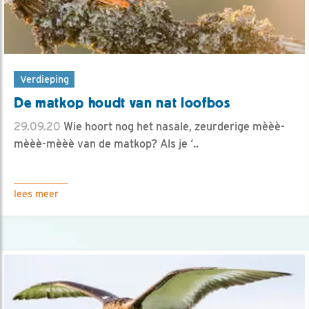
Verdieping
De matkop houdt van nat loofbos
29.09.20
Wie hoort nog het nasale, zeurderige mèèè-
mèèè-mèèè van de matkop? Als je ‘..
lees meer