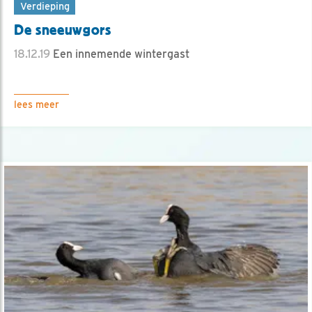
Verdieping
De sneeuwgors
18.12.19
Een innemende wintergast
lees meer