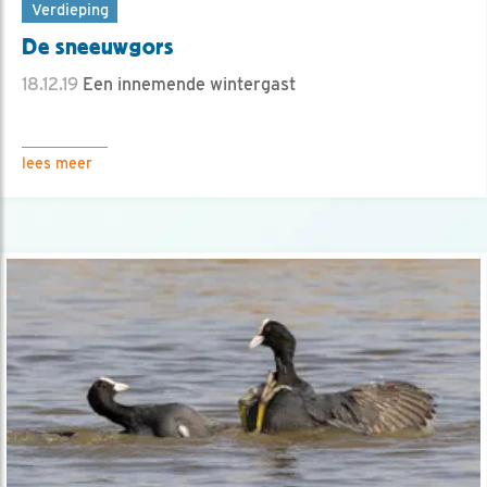
Verdieping
De sneeuwgors
18.12.19
Een innemende wintergast
lees meer