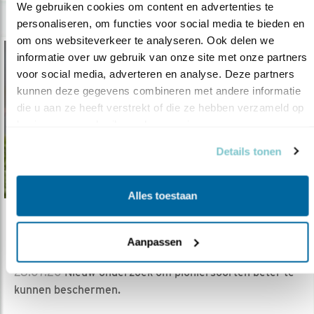
We gebruiken cookies om content en advertenties te 
personaliseren, om functies voor social media te bieden en 
om ons websiteverkeer te analyseren. Ook delen we 
informatie over uw gebruik van onze site met onze partners 
voor social media, adverteren en analyse. Deze partners 
kunnen deze gegevens combineren met andere informatie 
die u aan ze heeft verstrekt of die ze hebben verzameld op 
basis van uw gebruik van hun services.
Details tonen
Alles toestaan
Verdieping
Aanpassen
Broedplekken voor pioniervogels
28.07.20
Nieuw onderzoek om pioniersoorten beter te
kunnen beschermen.