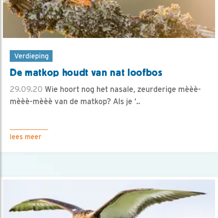
Verdieping
De matkop houdt van nat loofbos
29.09.20
Wie hoort nog het nasale, zeurderige mèèè-
mèèè-mèèè van de matkop? Als je ‘..
lees meer