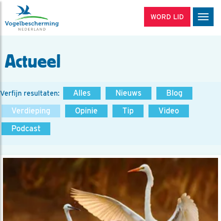
WORD LID
Men
Actueel
Alles
Nieuws
Blog
Verfijn resultaten:
Verdieping
Opinie
Tip
Video
Podcast