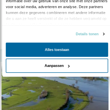
informatie over uw gebruik van onze site met onze partners 
Nieuws
voor social media, adverteren en analyse. Deze partners 
Aalscholverkolonie bedreigd door afschot
kunnen deze gegevens combineren met andere informatie 
die u aan ze heeft verstrekt of die ze hebben verzameld op 
22.05.19
Drenthe moet verleende ontheffing voor
basis van uw gebruik van hun services.
afschot aalscholvers intrekken.
Details tonen
lees meer
Alles toestaan
Aanpassen