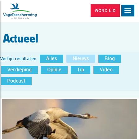
WORD LID
Men
Actueel
Alles
Nieuws
Blog
Verfijn resultaten:
Verdieping
Opinie
Tip
Video
Podcast