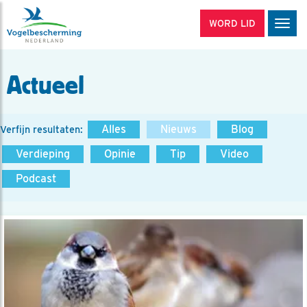
WORD LID
Men
Actueel
Alles
Nieuws
Blog
Verfijn resultaten:
Verdieping
Opinie
Tip
Video
Podcast