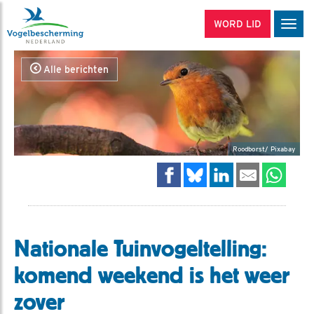
WORD LID
Men
Alle berichten
Roodborst/ Pixabay
Nationale Tuinvogeltelling:
komend weekend is het weer
zover