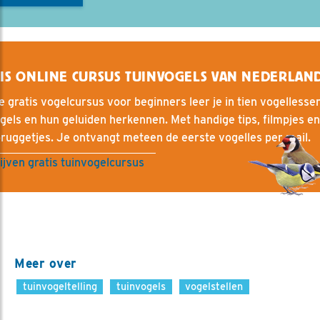
IS ONLINE CURSUS TUINVOGELS VAN NEDERLAN
e gratis vogelcursus voor beginners leer je in tien vogellesse
gels en hun geluiden herkennen. Met handige tips, filmpjes en
ruggetjes. Je ontvangt meteen de eerste vogelles per mail.
ijven gratis tuinvogelcursus
Meer over
tuinvogeltelling
tuinvogels
vogelstellen