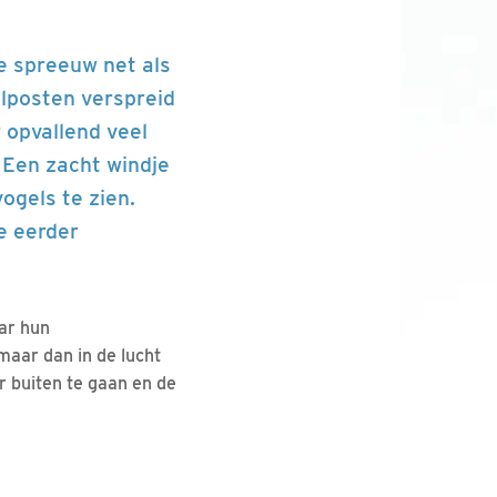
de spreeuw net als
elposten verspreid
 opvallend veel
. Een zacht windje
ogels te zien.
e eerder
aar hun
maar dan in de lucht
r buiten te gaan en de