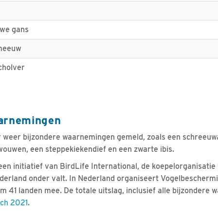
we gans
meeuw
cholver
aarnemingen
er weer bijzondere waarnemingen gemeld, zoals een schreeuw
ouwen, een steppekiekendief en een zwarte ibis.
en initiatief van BirdLife International, de koepelorganisatie
rland onder valt. In Nederland organiseert Vogelbescherming
 41 landen mee. De totale uitslag, inclusief alle bijzondere 
tch 2021
.