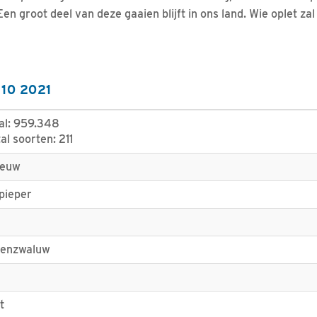
en groot deel van deze gaaien blijft in ons land. Wie oplet zal 
 10 2021
al: 959.348
al soorten: 211
eeuw
pieper
renzwaluw
u
t