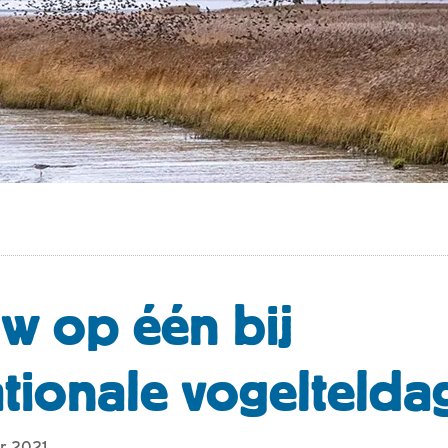
w op één bij
ationale vogeltelda
er 2021