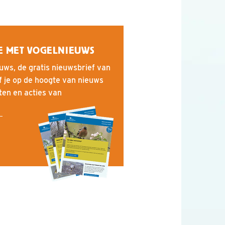
E MET VOGELNIEUWS
uws, de gratis nieuwsbrief van
f je op de hoogte van nieuws
iten en acties van