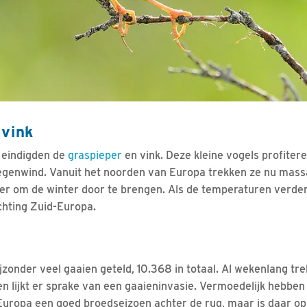
 vink
 eindigden de
graspieper
en vink. Deze kleine vogels profiter
genwind. Vanuit het noorden van Europa trekken ze nu massa
hier om de winter door te brengen. Als de temperaturen verde
chting Zuid-Europa.
jzonder veel gaaien geteld, 10.368 in totaal. Al wekenlang tr
en lijkt er sprake van een gaaieninvasie. Vermoedelijk hebben
uropa een goed broedseizoen achter de rug, maar is daar op