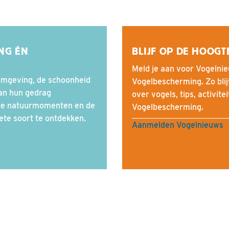
ING ÉN
BLIJF OP DE HOOGT
Meld je aan voor Vogelnie
 omgeving, de schoonheid
Vogelbescherming. Zo blij
van hun gedrag
over vogels, tips, activite
te natuurmomenten en de
Vogelbescherming.
ete soort te ontdekken.
Aanmelden Vogelnieuws