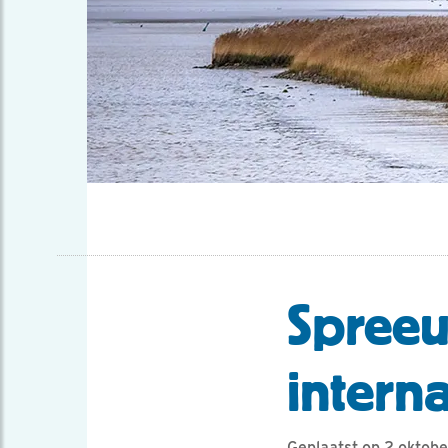
Spreeu
intern
Geplaatst op 2 oktob