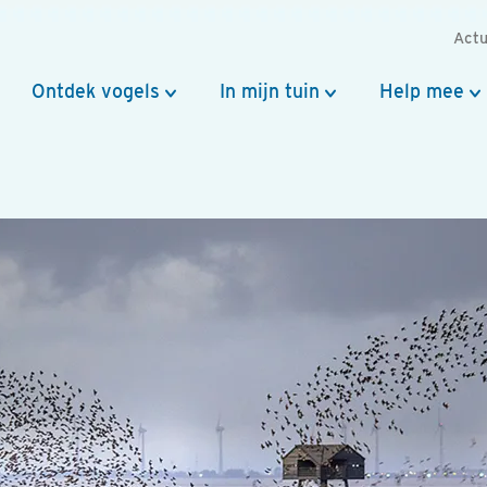
Actu
Ontdek vogels
In mijn tuin
Help mee