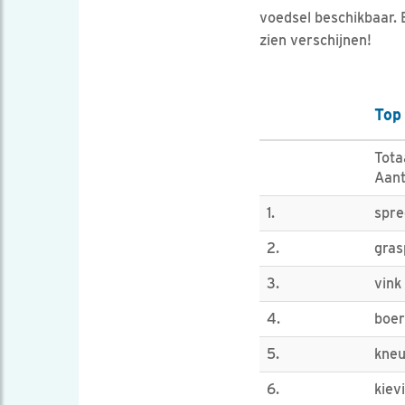
voedsel beschikbaar. E
zien verschijnen!
Top
Tota
Aant
1.
spr
2.
gras
3.
vink
4.
boe
5.
kne
6.
kievi