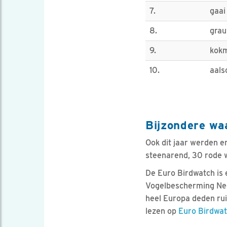
7.
gaai
8.
grau
9.
kok
10.
aals
Bijzondere w
Ook dit jaar werden 
steenarend, 30 rode w
De Euro Birdwatch is e
Vogelbescherming Nede
heel Europa deden ruim
lezen op
Euro Birdwa