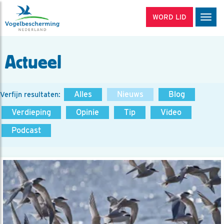
WORD LID
Men
Actueel
Alles
Nieuws
Blog
Verfijn resultaten:
Verdieping
Opinie
Tip
Video
Podcast