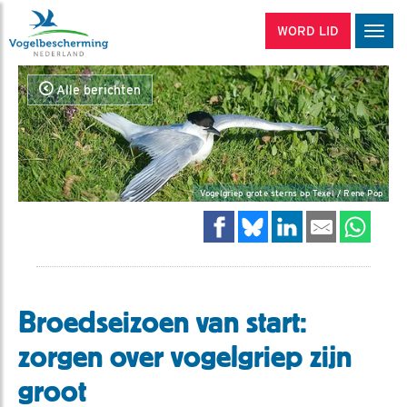
WORD LID
Men
Alle berichten
Vogelgriep grote sterns op Texel / Rene Pop
Broedseizoen van start:
zorgen over vogelgriep zijn
groot