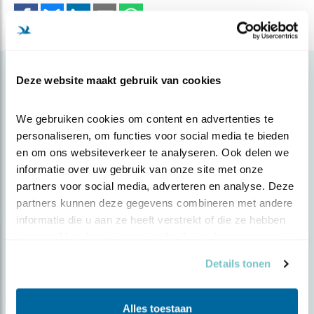
Gerelateerde items
Deze website maakt gebruik van cookies
We gebruiken cookies om content en advertenties te 
personaliseren, om functies voor social media te bieden 
en om ons websiteverkeer te analyseren. Ook delen we 
informatie over uw gebruik van onze site met onze 
partners voor social media, adverteren en analyse. Deze 
partners kunnen deze gegevens combineren met andere 
informatie die u aan ze heeft verstrekt of die ze hebben 
verzameld op basis van uw gebruik van hun services.
Details tonen
Nieuws
Vogelgriep nekt grote sternkuikens
Alles toestaan