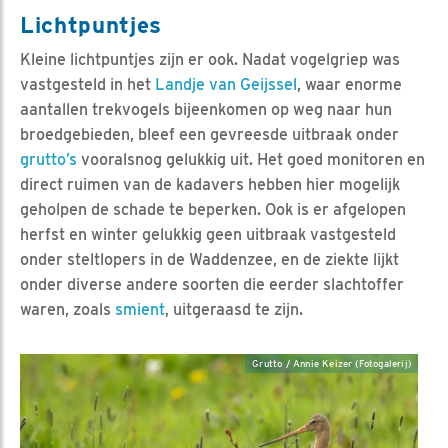
Lichtpuntjes
Kleine lichtpuntjes zijn er ook. Nadat vogelgriep was
vastgesteld in het
Landje van Geijssel
, waar enorme
aantallen trekvogels bijeenkomen op weg naar hun
broedgebieden, bleef een gevreesde uitbraak onder
grutto’s
vooralsnog gelukkig uit. Het goed monitoren en
direct ruimen van de kadavers hebben hier mogelijk
geholpen de schade te beperken. Ook is er afgelopen
herfst en winter gelukkig geen uitbraak vastgesteld
onder steltlopers in de Waddenzee, en de ziekte lijkt
onder diverse andere soorten die eerder slachtoffer
waren, zoals
smient
, uitgeraasd te zijn.
Grutto / Annie Keizer (Fotogalerij)