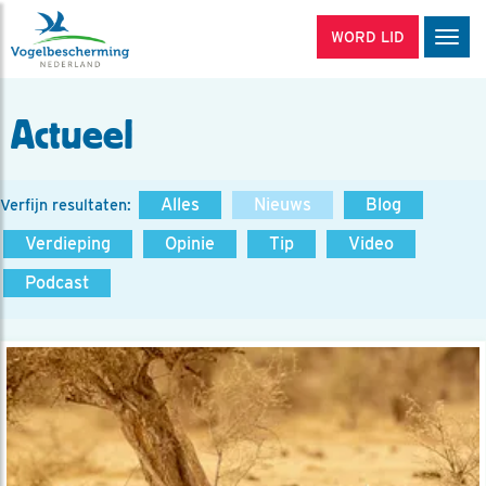
WORD LID
Men
Actueel
Alles
Nieuws
Blog
Verfijn resultaten:
Verdieping
Opinie
Tip
Video
Podcast