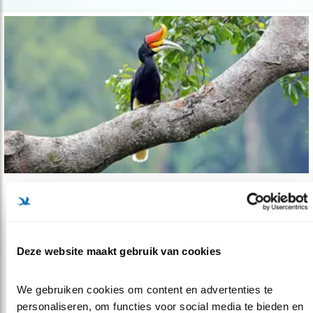
Nieuws
Wilde neushoornvogel broedt in nestkast
08.03.18
Voor het eerst kozen wilde neushoornvogels
Deze website maakt gebruik van cookies
een nestkast als broedplek.
We gebruiken cookies om content en advertenties te 
personaliseren, om functies voor social media te bieden en 
lees meer