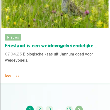
Nieuws
Friesland is een weidevogelvriendelijke ..
07.04.25
Biologische kaas uit Jannum goed voor
weidevogels.
lees meer
>
1
2
3
...
15