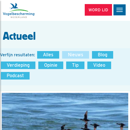
WORD LID
Men
Actueel
Alles
Nieuws
Blog
Verfijn resultaten:
Verdieping
Opinie
Tip
Video
Podcast