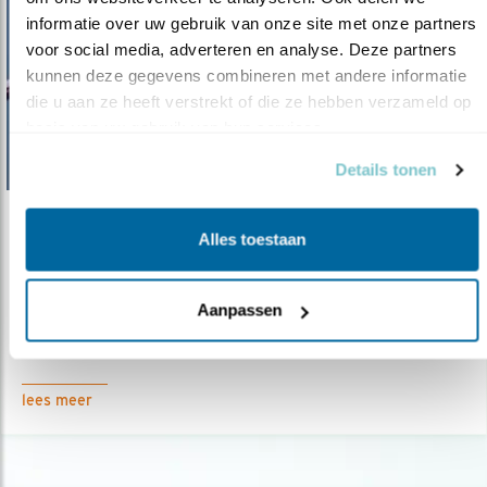
informatie over uw gebruik van onze site met onze partners 
voor social media, adverteren en analyse. Deze partners 
kunnen deze gegevens combineren met andere informatie 
die u aan ze heeft verstrekt of die ze hebben verzameld op 
basis van uw gebruik van hun services.
Details tonen
Nieuws
Alles toestaan
Bruine Bank beter beschermd
16.07.25
Groot succes: kabinet moet Bruine Bank beter
Aanpassen
beschermen.
lees meer