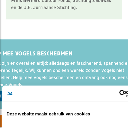
Prins Bernard Cultuur Fonds, Stichting Zabawas
en de J.E. Jurriaanse Stichting.
P MEE VOGELS BESCHERMEN
 zijn er overal en altijd: alledaags en fascinerend, spannend e
rend tegelijk. Wij kunnen ons een wereld zonder vogels niet
tellen. Help mee vogels beschermen en ontvang ook nog eens
ine Vogels.
D LID
Deze website maakt gebruik van cookies