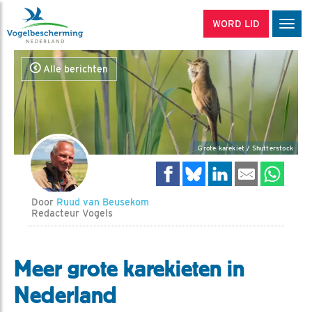
WORD LID
Men
Alle berichten
Grote karekiet / Shutterstock
Door
Ruud van Beusekom
Redacteur Vogels
Meer grote karekieten in
Nederland