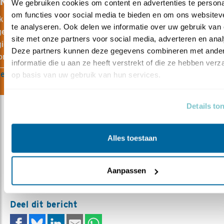
NE VOGELGIDS
We gebruiken cookies om content en advertenties te personal
om functies voor social media te bieden en om ons websiteve
 meer dan driehonderd vogelsoorten in één online vogelgids
te analyseren. Ook delen we informatie over uw gebruik van 
eluiden, tekeningen, foto's, vogelaantallen en meer. In de onl
site met onze partners voor social media, adverteren en anal
ids van Vogelbescherming vind je vogels die in Nederland
Deze partners kunnen deze gegevens combineren met ander
komen.
informatie die u aan ze heeft verstrekt of die ze hebben verz
e vogelgids
op basis van uw gebruik van hun services.
Details to
Alles toestaan
Meer over
ruudvanbeusekom
grotekarekiet
vogelonderzoek
Aanpassen
resultaat
rodelijst
moerasvogels
Deel dit bericht