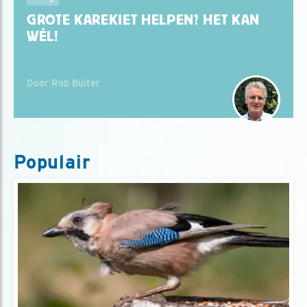
GROTE KAREKIET HELPEN? HET KAN
WÉL!
Door Rob Buiter
Populair