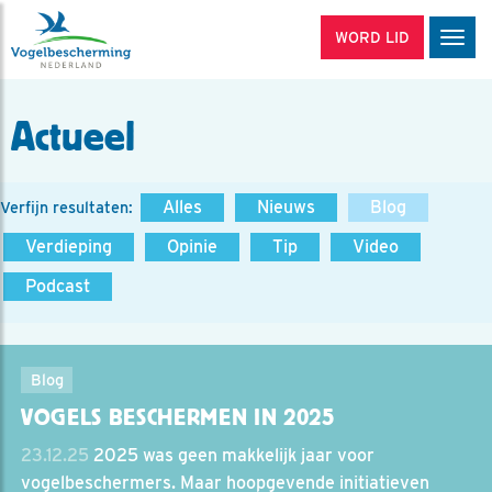
WORD LID
Men
Actueel
Alles
Nieuws
Blog
Verfijn resultaten:
Verdieping
Opinie
Tip
Video
Podcast
Blog
VOGELS BESCHERMEN IN 2025
23.12.25
2025 was geen makkelijk jaar voor
vogelbeschermers. Maar hoopgevende initiatieven