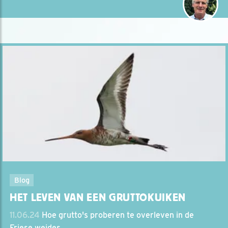
Blog
HET LEVEN VAN EEN GRUTTOKUIKEN
11.06.24
Hoe grutto's proberen te overleven in de
Friese weides.