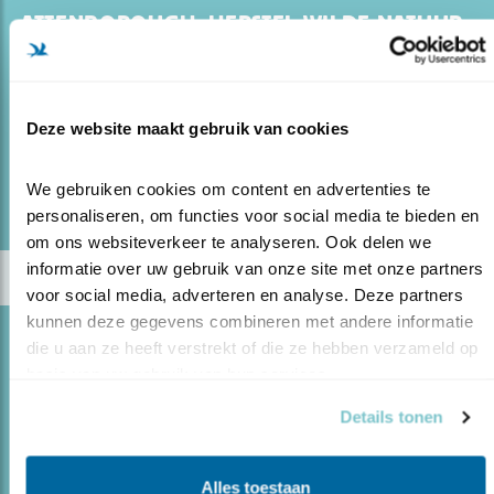
ATTENBOROUGH: HERSTEL WILDE NATUUR
14.10.20
Urgente boodschap en prachtige beelden in
nieuwe film van Attenborough.
Deze website maakt gebruik van cookies
lees meer
We gebruiken cookies om content en advertenties te 
Door Mette Vreeken
personaliseren, om functies voor social media te bieden en 
om ons websiteverkeer te analyseren. Ook delen we 
informatie over uw gebruik van onze site met onze partners 
voor social media, adverteren en analyse. Deze partners 
kunnen deze gegevens combineren met andere informatie 
Blog
die u aan ze heeft verstrekt of die ze hebben verzameld op 
basis van uw gebruik van hun services.
PAS-UITSPRAAK BIEDT KANSEN VOOR
VOGELS
Details tonen
20.06.19
PAS-uitspraak biedt kansen voor natuur.
Alles toestaan