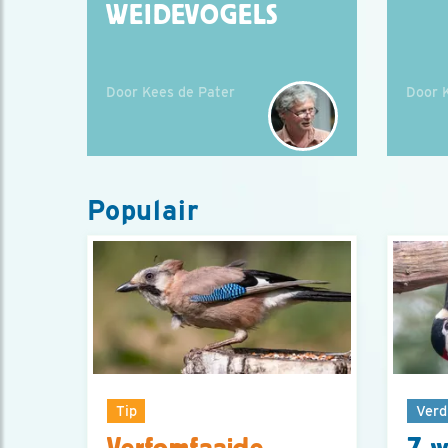
WEIDEVOGELS
Door Kees de Pater
Door 
Populair
Tip
Verd