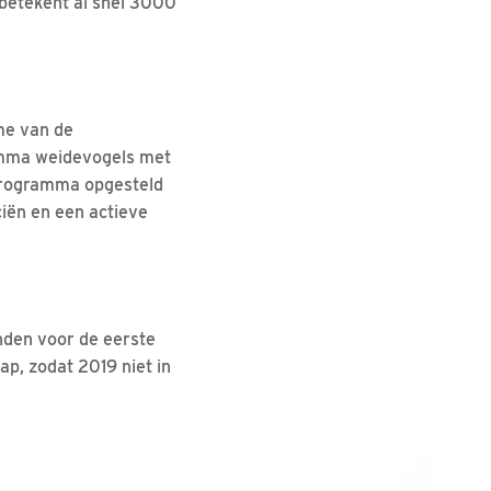
 betekent al snel 3000
me van de
ramma weidevogels met
n programma opgesteld
ciën en een actieve
nden voor de eerste
p, zodat 2019 niet in