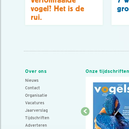
Verfomfaaide
7 w
vogel? Het is de
gro
rui.
Over ons
Onze tijdschrifte
Nieuws
Contact
Organisatie
Vacatures
Jaarverslag
Tijdschriften
Adverteren