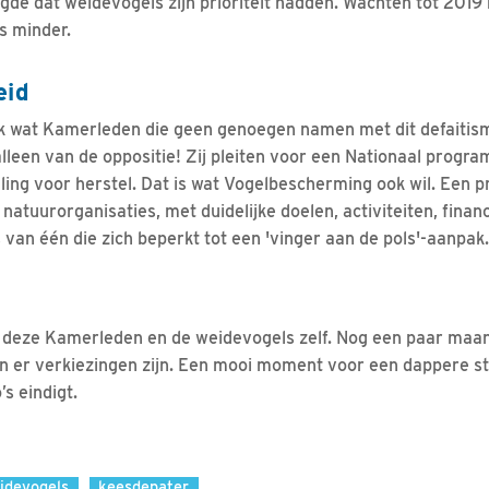
gde dat weidevogels zijn prioriteit hadden. Wachten tot 2019
s minder.
eid
ink wat Kamerleden die geen genoegen namen met dit defaitis
lleen van de oppositie! Zij pleiten voor een Nationaal prog
elling voor herstel. Dat is wat Vogelbescherming ook wil. Ee
atuurorganisaties, met duidelijke doelen, activiteiten, finan
s van één die zich beperkt tot een 'vinger aan de pols'-aanpak.
r deze Kamerleden en de weidevogels zelf. Nog een paar maa
n er verkiezingen zijn. Een mooi moment voor een dappere sta
s eindigt.
idevogels
keesdepater