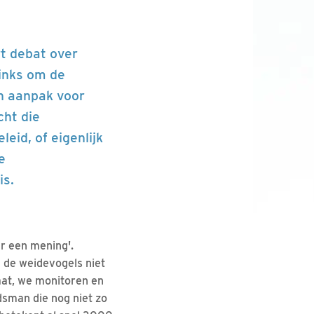
t debat over
inks om de
n aanpak voor
cht die
eid, of eigenlijk
e
is.
r een mening'.
 de weidevogels niet
aat, we monitoren en
dsman die nog niet zo