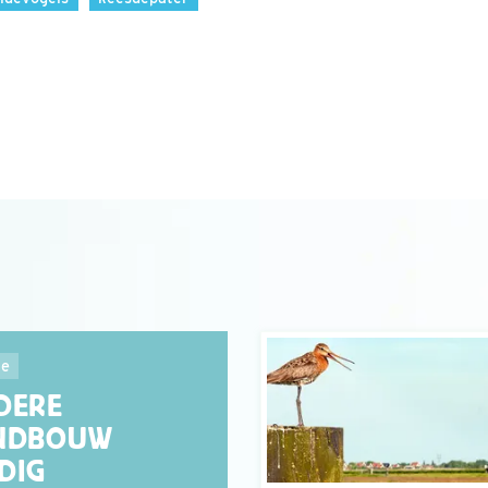
ie
DERE
NDBOUW
DIG