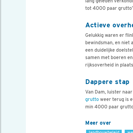
lang geleden verkondi
tot 4000 paar grutto’
Actieve overh
Gelukkig waren er fl
bewindsman, en niet a
een duidelijke doelst
samen met boeren en n
rijksoverheid in plaat
Dappere stap
Van Dam, luister naa
grutto
weer terug is e
min 4000 paar grutto’
Meer over
landbouwbeleid
we