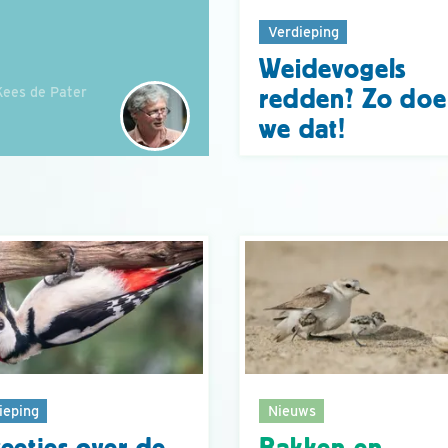
Verdieping
Weidevogels
Kees de Pater
redden? Zo do
we dat!
ieping
Nieuws