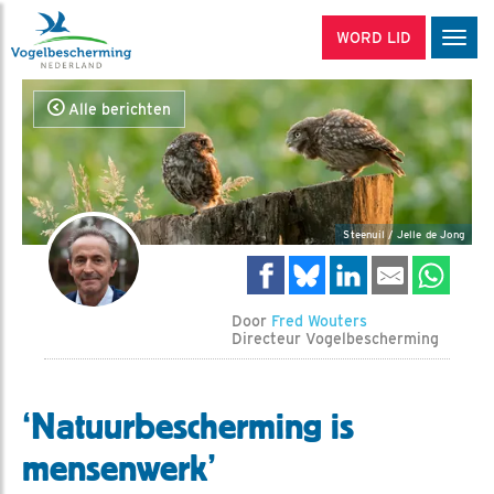
WORD LID
Men
Alle berichten
Steenuil / Jelle de Jong
Door
Fred Wouters
Directeur Vogelbescherming
‘Natuurbescherming is
mensenwerk’