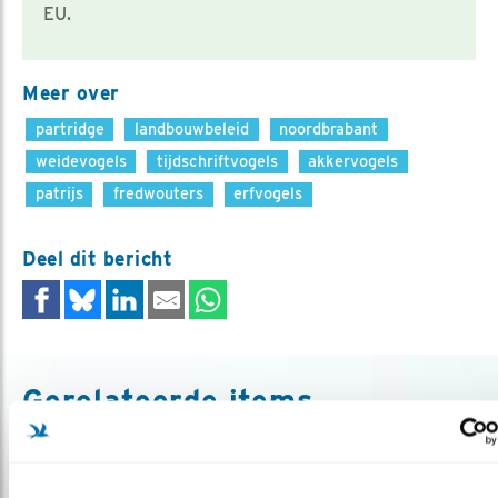
EU.
Meer over
partridge
landbouwbeleid
noordbrabant
weidevogels
tijdschriftvogels
akkervogels
patrijs
fredwouters
erfvogels
Deel dit bericht
Gerelateerde items