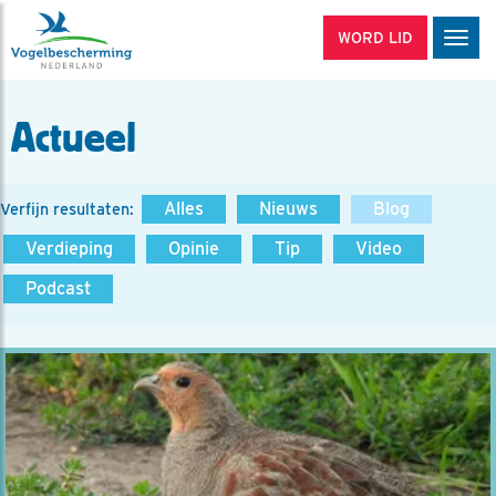
WORD LID
Men
Actueel
Alles
Nieuws
Blog
Verfijn resultaten:
Verdieping
Opinie
Tip
Video
Podcast