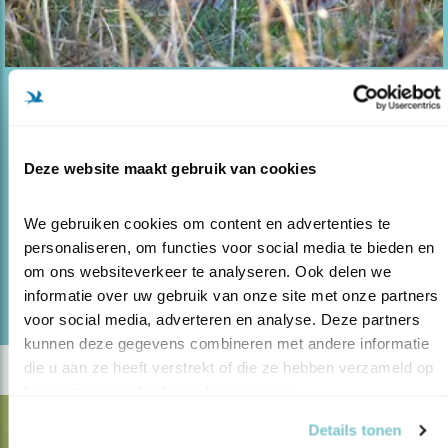
Blog
AANPAK PARTRIDGE-PROJECT KRIJGT
NAVOLGIN..
Deze website maakt gebruik van cookies
28.10.21
Belangstelling voor succesvolle aanpak
PARTRIDGE.
We gebruiken cookies om content en advertenties te 
personaliseren, om functies voor social media te bieden en 
om ons websiteverkeer te analyseren. Ook delen we 
lees meer
informatie over uw gebruik van onze site met onze partners 
voor social media, adverteren en analyse. Deze partners 
kunnen deze gegevens combineren met andere informatie 
die u aan ze heeft verstrekt of die ze hebben verzameld op 
basis van uw gebruik van hun services.
Details tonen