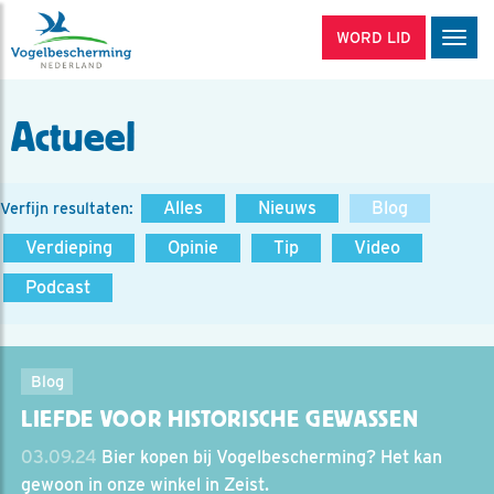
WORD LID
Men
Actueel
Alles
Nieuws
Blog
Verfijn resultaten:
Verdieping
Opinie
Tip
Video
Podcast
Blog
LIEFDE VOOR HISTORISCHE GEWASSEN
03.09.24
Bier kopen bij Vogelbescherming? Het kan
gewoon in onze winkel in Zeist.