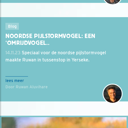
Blog
NOORDSE PIJLSTORMVOGEL: EEN
‘OMRIJDVOGEL..
14.11.23
Speciaal voor de noordse pijlstormvogel
maakte Ruwan in tussenstop in Yerseke.
lees meer
Door Ruwan Aluvihare