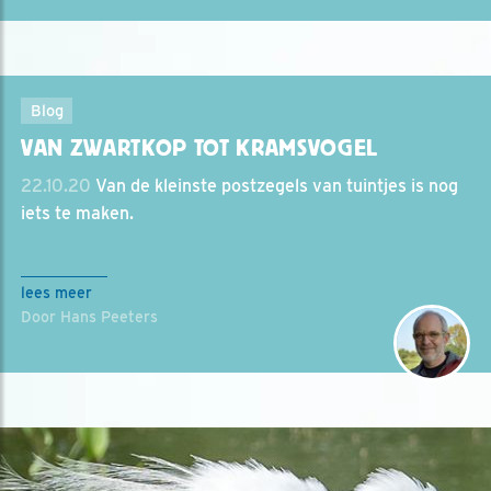
Blog
VAN ZWARTKOP TOT KRAMSVOGEL
22.10.20
Van de kleinste postzegels van tuintjes is nog
iets te maken.
lees meer
Door Hans Peeters