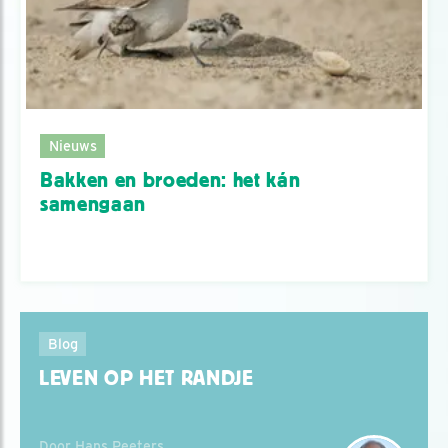
Nieuws
Bakken en broeden: het kán
samengaan
Blog
LEVEN OP HET RANDJE
Door Hans Peeters