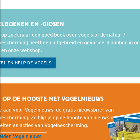
LBOEKEN EN -GIDSEN
 op zoek naar een goed boek over vogels of de natuur?
bescherming heeft een uitgebreid en gevarieerd aanbod in o
l en onze webshop.
EL EN HELP DE VOGELS
F OP DE HOOGTE MET VOGELNIEUWS
e aan voor Vogelnieuws, de gratis nieuwsbrief van
escherming. Zo blijf je op de hoogte van nieuws over vogels, 
teiten en acties van Vogelbescherming.
lden Vogelnieuws