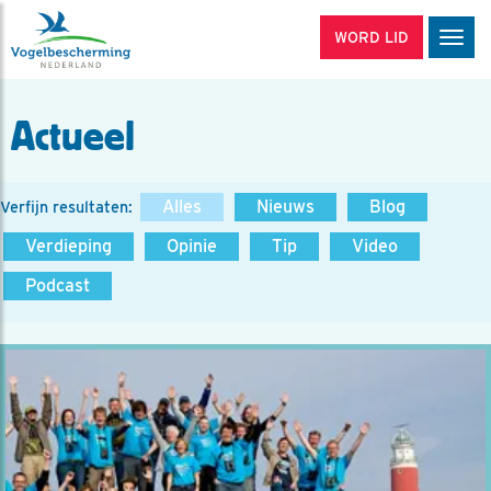
WORD LID
Men
Actueel
Alles
Nieuws
Blog
Verfijn resultaten:
Verdieping
Opinie
Tip
Video
Podcast