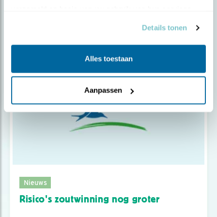
Besluit zoutwinning Waddenzee
verzameld op basis van uw gebruik van hun services.
Details tonen
Alles toestaan
Aanpassen
Nieuws
Risico's zoutwinning nog groter