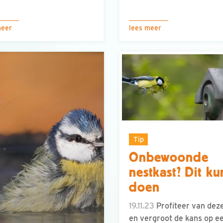
meer
lees meer
Tip
Onbewoonde
nestkast? Dit ku
doen
19.11.23
Profiteer van deze
en vergroot de kans op e