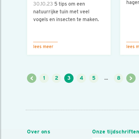
hagen
30.10.23
5 tips om een
natuurrijke tuin met veel
vogels en insecten te maken.
lees meer
lees 
<
>
1
2
3
4
5
...
8
Over ons
Onze tijdschrifte