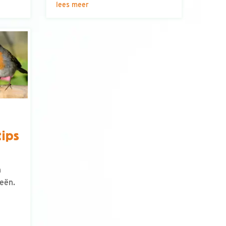
lees meer
tips
n
eën.