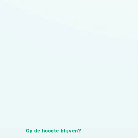
Op de hoogte blijven?