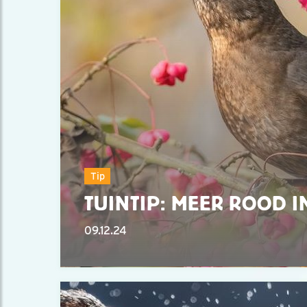
Tip
TUINTIP: MEER ROOD I
09.12.24