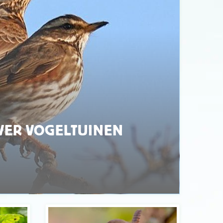
VER VOGELTUINEN