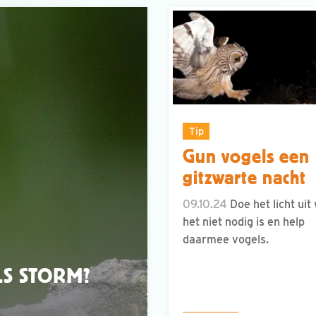
Tip
Gun vogels een
gitzwarte nacht
09.10.24
Doe het licht uit
het niet nodig is en help
daarmee vogels.
S STORM?