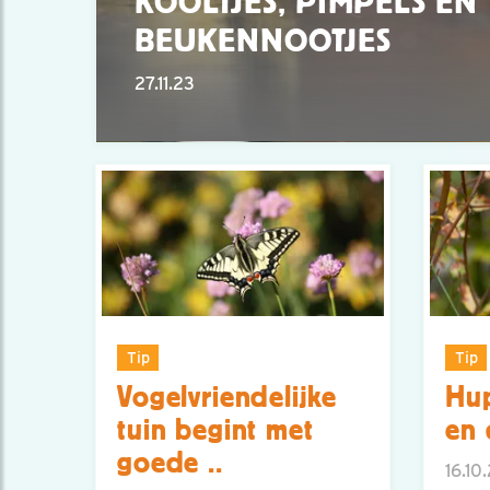
KOOLTJES, PIMPELS EN
BEUKENNOOTJES
27.11.23
Tip
Tip
Vogelvriendelijke
Hup
tuin begint met
en 
goede ..
16.10