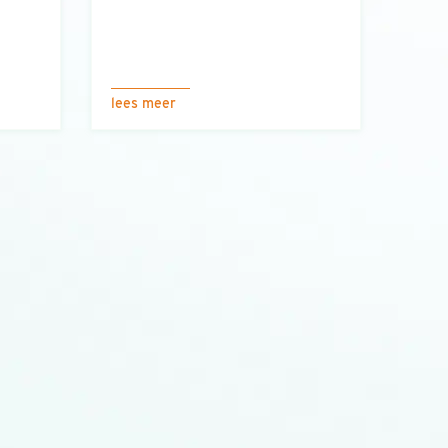
lees meer