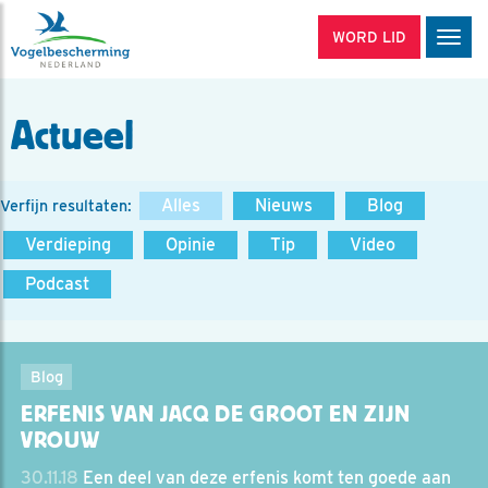
WORD LID
Men
Actueel
Alles
Nieuws
Blog
Verfijn resultaten:
Verdieping
Opinie
Tip
Video
Podcast
Blog
ERFENIS VAN JACQ DE GROOT EN ZIJN
VROUW
30.11.18
Een deel van deze erfenis komt ten goede aan