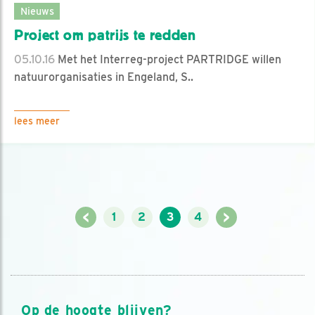
Nieuws
Project om patrijs te redden
05.10.16
Met het Interreg-project PARTRIDGE willen
natuurorganisaties in Engeland, S..
lees meer
<
>
1
2
3
4
Op de hoogte blijven?