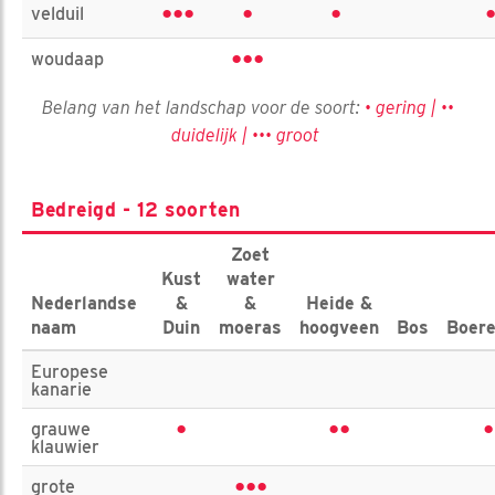
•••
•
•
velduil
•••
woudaap
Belang van het landschap voor de soort:
• gering | ••
duidelijk | ••• groot
Bedreigd - 12 soorten
Zoet
Kust
water
Nederlandse
&
&
Heide &
naam
Duin
moeras
hoogveen
Bos
Boere
Europese
kanarie
•
••
•
grauwe
klauwier
•••
grote