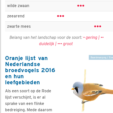
•••
wilde zwaan
•••
zeearend
•••
zwarte mees
Belang van het landschap voor de soort:
• gering | ••
duidelijk | ••• groot
Oranje lijst van
Baardman.png / Elw
Nederlandse
broedvogels 2016
en hun
leefgebieden
Als een soort op de Rode
lijst verschijnt, is er al
sprake van een flinke
bedreiging. Mede daarom