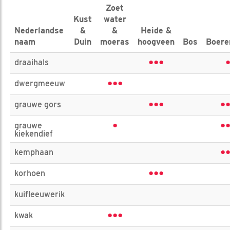
Zoet
Kust
water
Nederlandse
&
&
Heide &
naam
Duin
moeras
hoogveen
Bos
Boere
•••
draaihals
•••
dwergmeeuw
•••
•
grauwe gors
•
•
grauwe
kiekendief
•
kemphaan
•••
korhoen
kuifleeuwerik
•••
kwak