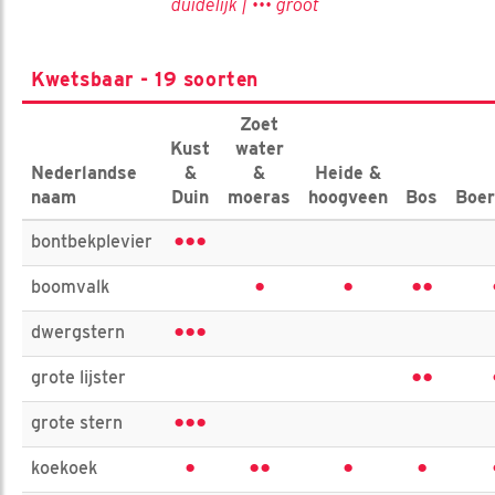
duidelijk | ••• groot
Kwetsbaar - 19 soorten
Zoet
Kust
water
Nederlandse
&
&
Heide &
naam
Duin
moeras
hoogveen
Bos
Boer
•••
bontbekplevier
•
•
••
boomvalk
•••
dwergstern
••
grote lijster
•••
grote stern
•
••
•
•
koekoek