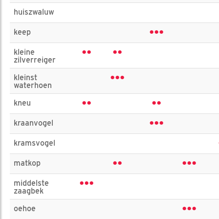
huiszwaluw
•••
keep
••
••
kleine
zilverreiger
•••
kleinst
waterhoen
••
••
kneu
•••
kraanvogel
kramsvogel
••
•••
matkop
•••
middelste
zaagbek
•••
oehoe