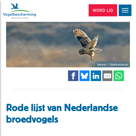
WORD LID
Men
Velduil / Shutterstock
Rode lijst van Nederlandse
broedvogels