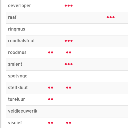
•••
oeverloper
•••
raaf
ringmus
•••
roodhalsfuut
••
••
roodmus
•••
smient
spotvogel
••
••
steltkluut
••
tureluur
veldleeuwerik
••
••
visdief