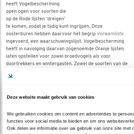
heeft Vogelbescherming
open ogen voor soorten die
op de Rode lijsten ‘dreigen’
te komen, zodat je tijdig kunt ingrijpen. Onze
oosterburen hebben daarvoor het begrip
Vorwarnliste
ingevoerd, een waarschuwingslijst. Vogelbescherming
heeft in navolging daarvan zogenoemde Oranje lijsten
laten opstellen voor zowel broedvogels als voor
doortrekkers en wintergasten. Zowel de soorten van de
Rode lijsten als die van de Oranje lijsten vragen om
speciale aandacht: hoe kunnen deze soorten
beschermd worden?
Deze website maakt gebruik van cookies
Oranje lijst - 14 soorten
We gebruiken cookies om content en advertenties te persona
Zoet
functies voor social media te bieden en om ons websiteverkee
Kust
water
Ook delen we informatie over uw gebruik van onze site met o
Nederlandse
&
&
Heide &