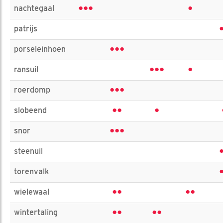
•••
•
nachtegaal
patrijs
•••
porseleinhoen
•••
•
ransuil
•••
roerdomp
••
•
slobeend
•••
snor
steenuil
torenvalk
••
••
wielewaal
••
••
wintertaling