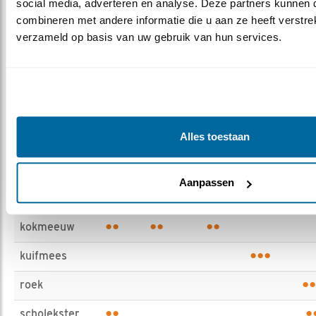
social media, adverteren en analyse. Deze partners kunnen 
naam
Duin
moeras
hoogveen
Bos
Boere
combineren met andere informatie die u aan ze heeft verstrek
•••
verzameld op basis van uw gebruik van hun services.
baardman
•••
bruine
kiekendief
•••
eider
••
kievit
Alles toestaan
•••
•
•
kleine
barmsijs
Aanpassen
•••
•
kluut
••
••
••
kokmeeuw
•••
kuifmees
••
roek
••
•
scholekster