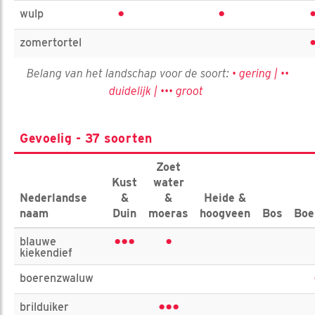
•
•
wulp
zomertortel
Belang van het landschap voor de soort:
• gering | ••
duidelijk | ••• groot
Gevoelig - 37 soorten
Zoet
Kust
water
Nederlandse
&
&
Heide &
naam
Duin
moeras
hoogveen
Bos
Boe
•••
•
blauwe
kiekendief
boerenzwaluw
•••
brilduiker