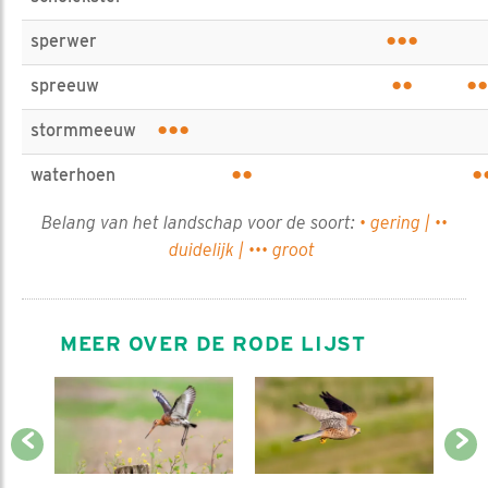
•••
sperwer
••
••
spreeuw
•••
stormmeeuw
••
•
waterhoen
Belang van het landschap voor de soort:
• gering | ••
duidelijk | ••• groot
MEER OVER DE RODE LIJST
Previous
Next