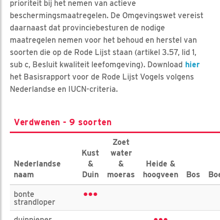
prioriteit bij het nemen van actieve
beschermingsmaatregelen. De Omgevingswet vereist
daarnaast dat provinciebesturen de nodige
maatregelen nemen voor het behoud en herstel van
soorten die op de Rode Lijst staan (artikel 3.57, lid 1,
sub c, Besluit kwaliteit leefomgeving). Download
hier
het Basisrapport voor de Rode Lijst Vogels volgens
Nederlandse en IUCN-criteria.
Verdwenen - 9 soorten
Zoet
Kust
water
Nederlandse
&
&
Heide &
naam
Duin
moeras
hoogveen
Bos
Bo
•••
bonte
strandloper
duinpieper