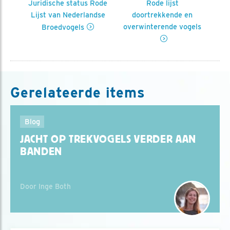
de
Juridische status Rode
Rode lijst
P
Lijst van Nederlandse
doortrekkende en
overwinterende vogels
Broedvogels
Gerelateerde items
Blog
JACHT OP TREKVOGELS VERDER AAN
BANDEN
Door Inge Both