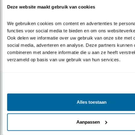
Deze website maakt gebruik van cookies
We gebruiken cookies om content en advertenties te persona
Previous
Next
functies voor social media te bieden en om ons websiteverkee
de
Juridische status Rode
Rode Lijst broedvogels
P
Ook delen we informatie over uw gebruik van onze site met o
Lijst van Nederlandse
social media, adverteren en analyse. Deze partners kunnen 
Broedvogels
combineren met andere informatie die u aan ze heeft verstrek
verzameld op basis van uw gebruik van hun services.
Gerelateerde items
Blog
Alles toestaan
JACHT OP TREKVOGELS VERDER AAN
BANDEN
Aanpassen