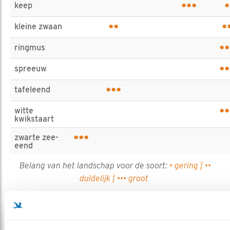
•••
•
keep
••
•
kleine zwaan
••
ringmus
••
spreeuw
•••
tafeleend
••
witte
kwikstaart
•••
zwarte zee-
eend
Belang van het landschap voor de soort:
• gering | ••
duidelijk | ••• groot
MEER OVER DE RODE LIJST