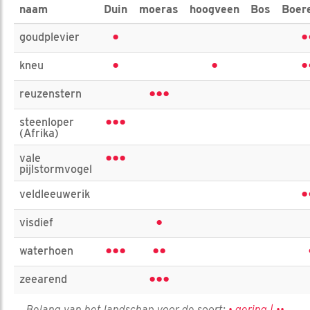
naam
Duin
moeras
hoogveen
Bos
Boer
•
•
goudplevier
•
•
•
kneu
•••
reuzenstern
•••
steenloper
(Afrika)
•••
vale
pijlstormvogel
•
veldleeuwerik
•
visdief
•••
••
waterhoen
•••
zeearend
Belang van het landschap voor de soort:
• gering | ••