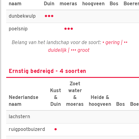
naam
Duin
moeras
hoogveen
Bos
Boere
•••
dunbekwulp
•••
poelsnip
Belang van het landschap voor de soort:
• gering | ••
duidelijk | ••• groot
Ernstig bedreigd - 4 soorten
Zoet
Kust
water
Nederlandse
&
&
Heide &
naam
Duin
moeras
hoogveen
Bos
Boe
lachstern
•
ruigpootbuizerd