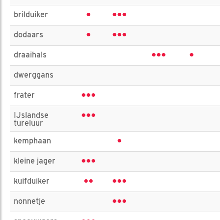
•
•••
brilduiker
•
•••
dodaars
•••
•
draaihals
dwerggans
•••
frater
•••
IJslandse
tureluur
•
kemphaan
•••
kleine jager
••
•••
kuifduiker
•••
nonnetje