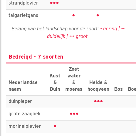
•••
strandplevier
•
•
taigarietgans
Belang van het landschap voor de soort:
• gering | ••
duidelijk | ••• groot
Bedreigd - 7 soorten
Zoet
Kust
water
Nederlandse
&
&
Heide &
naam
Duin
moeras
hoogveen
Bos
Boe
•••
duinpieper
•••
grote zaagbek
•
morinelplevier