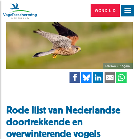
WORD LID
Men
Torenvalk / Agami
Rode lijst van Nederlandse
doortrekkende en
overwinterende vogels