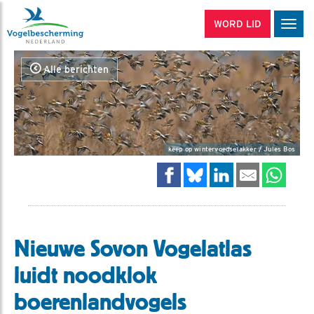
WORD LID
Men
Alle berichten
keep op wintervoedselakker / Jules Bos
Nieuwe Sovon Vogelatlas
luidt noodklok
boerenlandvogels