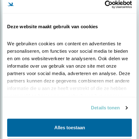
Deze website maakt gebruik van cookies
We gebruiken cookies om content en advertenties te 
personaliseren, om functies voor social media te bieden 
en om ons websiteverkeer te analyseren. Ook delen we 
informatie over uw gebruik van onze site met onze 
partners voor social media, adverteren en analyse. Deze 
partners kunnen deze gegevens combineren met andere 
Nieuws
informatie die u aan ze heeft verstrekt of die ze hebben 
verzameld op basis van uw gebruik van hun services.
Nieuw boek: Bedreigde vogels in
Nederlan..
Details tonen
Alles toestaan