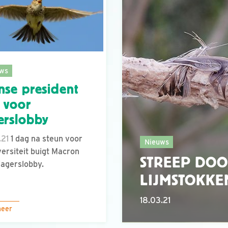
ws
nse president
t voor
erslobby
.21
1 dag na steun voor
Nieuws
versiteit buigt Macron
STREEP DOO
jagerslobby.
LIJMSTOKKE
18.03.21
meer