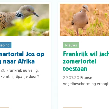
ieping
Nieuws
ertortel Jos op
Frankrijk wil jac
 naar Afrika
zomertortel
toestaan
.20
Frankrijk nu veilig,
komt hij Spanje door?
29.07.20
Franse
vogelbescherming vraagt 