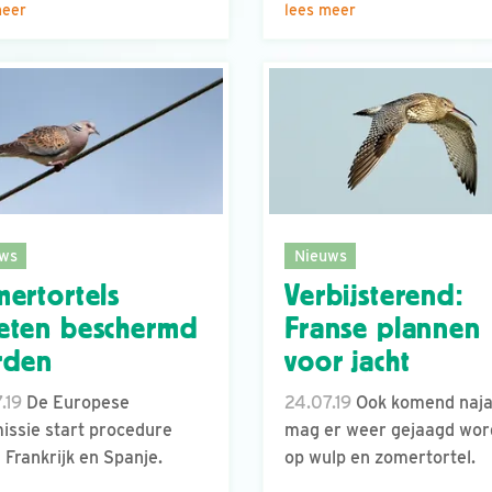
meer
lees meer
ws
Nieuws
ertortels
Verbijsterend:
eten beschermd
Franse plannen
rden
voor jacht
.19
De Europese
24.07.19
Ook komend naja
ssie start procedure
mag er weer gejaagd wo
 Frankrijk en Spanje.
op wulp en zomertortel.