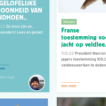
GELOFELIJKE
HOONHEID VAN
NDHOEN..
Nieuws
.23
Zo mooi zijn ze,
Franse
oenders! Lees en geniet.
toestemming vo
jacht op veldlee.
11.10.22
President Macron
jagers toestemming 100
veldleeuweriken te doden.
meer
Marc Guyt
lees meer