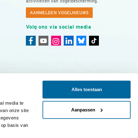
activiteiten van Vogelbescherming.
AANMELDEN VOGELNIEUWS
Volg ons via social media
Alles toestaan
ing
Colofon
l media te 
Aanpassen
an onze site 
gegevens 
op basis van 