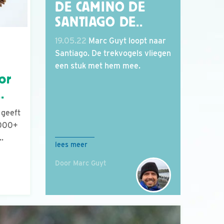
DE CAMINO DE
SANTIAGO DE..
19.05.22
Marc Guyt loopt naar
Santiago. De trekvogels vliegen
een stuk met hem mee.
or
.
 geeft
.000+
.
lees meer
Door Marc Guyt