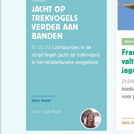
JACHT OP
TREKVOGELS
VERDER AAN
BANDEN
Nieu
10.02.22
Lichtpuntjes in de
Fra
strijd tegen jacht op trekvogels
val
in het Middellandse zeegebied.
jag
21.09
biodi
voor 
lees meer
Door Inge Both
lees 