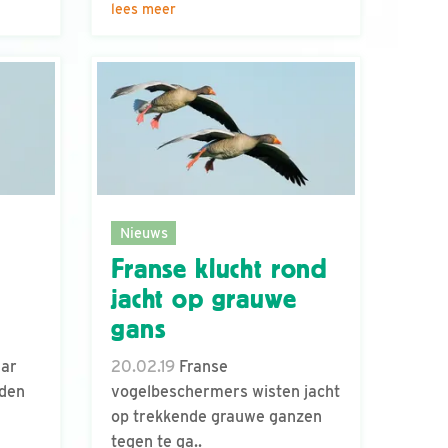
lees meer
Nieuws
Franse klucht rond
jacht op grauwe
gans
ar
20.02.19
Franse
rden
vogelbeschermers wisten jacht
op trekkende grauwe ganzen
tegen te ga..