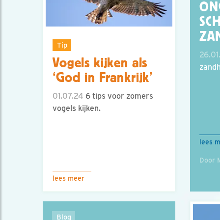
ON
SC
ZA
Tip
26.01
Vogels kijken als
zandh
‘God in Frankrijk’
01.07.24
6 tips voor zomers
vogels kijken.
lees 
Door 
lees meer
Blog