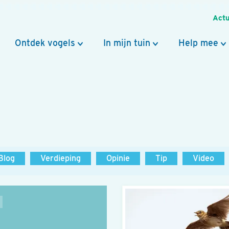
Actu
Ontdek vogels
In mijn tuin
Help mee
Blog
Verdieping
Opinie
Tip
Video