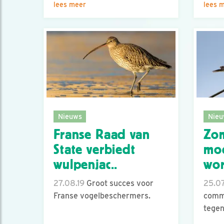
lees meer
lees 
Nieuws
Nieu
Franse Raad van
Zom
State verbiedt
mo
wulpenjac..
wo
27.08.19
Groot succes voor
25.07
Franse vogelbeschermers.
commi
tegen