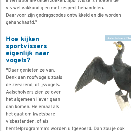
internationale onderzoeken. Sportvissers moeten de
vis wel vakkundig en met respect behandelen.
Daarvoor zijn gedragscodes ontwikkeld en die worden
gehandhaafd.”
Hoe kijken
Aalscholver / Elw
sportvissers
eigenlijk naar
vogels?
"Daar genieten ze van.
Denk aan roofvogels zoals
de zeearend, of ijsvogels.
Aalscholvers zien ze over
het algemeen liever gaan
dan komen. Helemaal als
het gaat om kwetsbare
visbestanden, of als
herstelprogramma’s worden uitgevoerd. Dan zou je ook