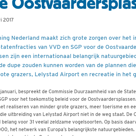
e Oostvaarderspla
ri 2017
ng Nederland maakt zich grote zorgen over het in
Statenfracties van VVD en SGP voor de Oostvaarde
en zijn een internationaal belangrijk natuurgebie
e de dupe zouden kunnen worden van de plannen die
ote grazers, Lelystad Airport en recreatie in het 
januari, bespreekt de Commissie Duurzaamheid van de State
 SGP voor het toekomstig beleid voor de Oostvaardersplassen. 
 het realiseren van minder grote grazers, meer toerisme en ee
ie uitbreiding van Lelystad Airport niet in de weg staat. De
al belang voor 31 veelal zeldzame vogelsoorten. Op basis daa
000, het netwerk van Europa’s belangrijkste natuurgebieden. 