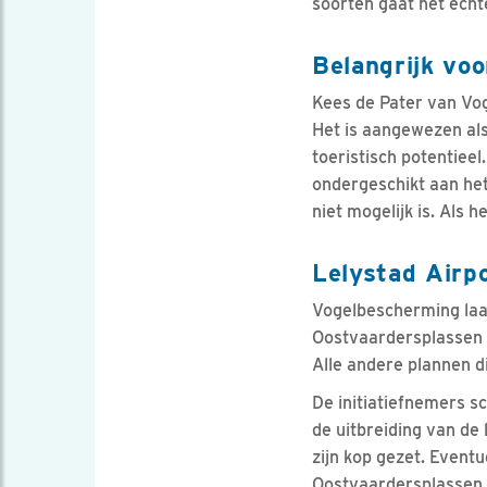
soorten gaat het echt
Belangrijk voo
Kees de Pater van Vo
Het is aangewezen al
toeristisch potentieel
ondergeschikt aan het
niet mogelijk is. Als 
Lelystad Airp
Vogelbescherming laat
Oostvaardersplassen e
Alle andere plannen d
De initiatiefnemers s
de uitbreiding van de
zijn kop gezet. Eventu
Oostvaardersplassen d