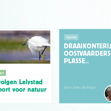
Opinie
DRAAIKONTERIJ
OOSTVAARDERS
PLASSE..
ws
olgen Lelystad
Door Kees de Pater
port voor natuur