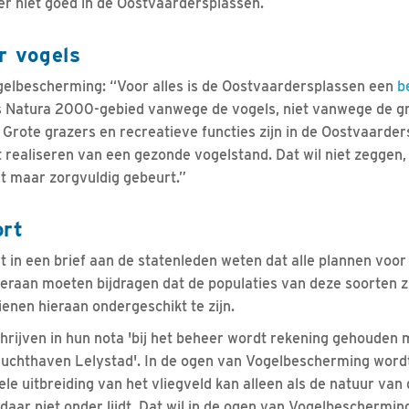
er niet goed in de Oostvaardersplassen.
r vogels
gelbescherming: “Voor alles is de Oostvaardersplassen een
b
s Natura 2000-gebied vanwege de vogels, niet vanwege de gr
. Grote grazers en recreatieve functies zijn in de Oostvaarde
 realiseren van een gezonde vogelstand. Dat wil niet zeggen,
het maar zorgvuldig gebeurt.”
ort
 in een brief aan de statenleden weten dat alle plannen voor
raan moeten bijdragen dat de populaties van deze soorten zi
ienen hieraan ondergeschikt te zijn.
chrijven in hun nota 'bij het beheer wordt rekening gehouden
 luchthaven Lelystad'. In de ogen van Vogelbescherming wordt
ele uitbreiding van het vliegveld kan alleen als de natuur van
aar niet onder lijdt. Dat wil in de ogen van Vogelbeschermin