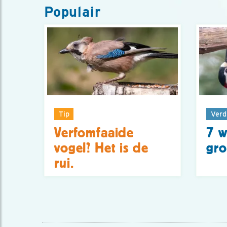
Populair
Tip
Verd
Verfomfaaide
7 w
vogel? Het is de
gro
rui.