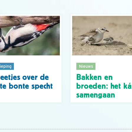
ieping
Nieuws
eetjes over de
Bakken en
te bonte specht
broeden: het k
samengaan