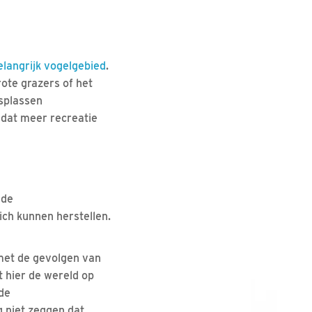
elangrijk vogelgebied
.
ote grazers of het
rsplassen
 dat meer recreatie
 de
ch kunnen herstellen.
 met de gevolgen van
 hier de wereld op
 de
g niet zeggen dat