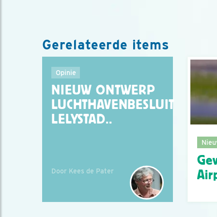
Gerelateerde items
Opinie
NIEUW ONTWERP
LUCHTHAVENBESLUIT
LELYSTAD..
Nieu
Gev
Door Kees de Pater
Air