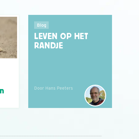
Blog
LEVEN OP HET
RANDJE
Door Hans Peeters
án