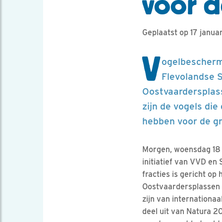
voor d
Geplaatst op 17 janua
V
ogelbeschermi
Flevolandse 
Oostvaardersplass
zijn de vogels di
hebben voor de gr
Morgen, woensdag 18 
initiatief van VVD en
fracties is gericht op
Oostvaardersplassen d
zijn van internationa
deel uit van Natura 2