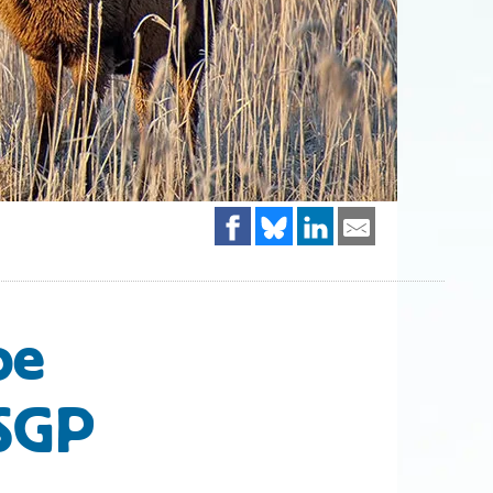
pe
 SGP