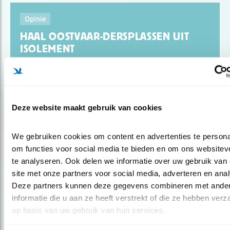
Opinie
HAAL OOSTVAAR-DERSPLASSEN UIT
ISOLEMENT
Door Kees de Pater
Deze website maakt gebruik van cookies
We gebruiken cookies om content en advertenties te personal
Opinie
om functies voor social media te bieden en om ons websiteve
PAS OP VOOR LELYSTADSE
te analyseren. Ook delen we informatie over uw gebruik van 
VLIEGTUIGEN!
site met onze partners voor social media, adverteren en anal
Deze partners kunnen deze gegevens combineren met ander
informatie die u aan ze heeft verstrekt of die ze hebben verz
Door Kees de Pater
op basis van uw gebruik van hun services.