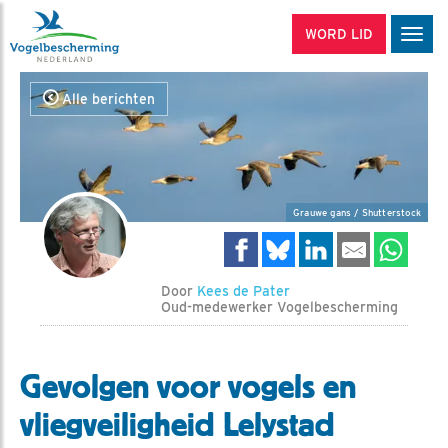
WORD LID
Men
Alle berichten
Grauwe gans / Shutterstock
Door
Kees de Pater
Oud-medewerker Vogelbescherming
Gevolgen voor vogels en
vliegveiligheid Lelystad