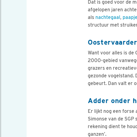
Dat is goed voor de 
afgelopen jaren achte
als
nachtegaal
,
paapj
structuur met struiken
Oostervaarder
Want voor alles is de
2000-gebied vanwege d
grazers en recreatiev
gezonde vogelstand. Da
gebeurt. Dan valt er 
Adder onder h
Er lijkt nog een forse
Simonse van de SGP s
rekening dient te houd
ganzen’.