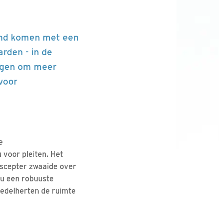
land komen met een
rden - in de
eggen om meer
voor
e
 voor pleiten. Het
e scepter zwaaide over
ou een robuuste
 edelherten de ruimte