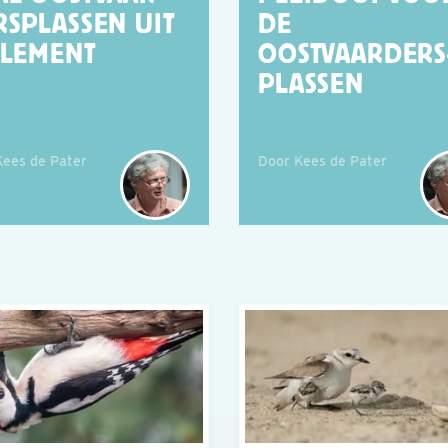
RSPLASSEN UIT
DE
OLEMENT
OOSTVAARDERS
PLASSEN
Kees de Pater
Door Kees de Pater