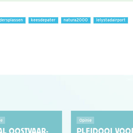
dersplassen
keesdepater
natura2000
lelystadairport
ie
Opinie
AL OOSTVAAR-
PLEIDOOI VOO