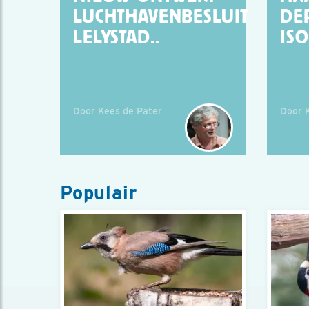
LUCHTHAVENBESLUIT
DE
LELYSTAD..
IS
Door Kees de Pater
Door 
Populair