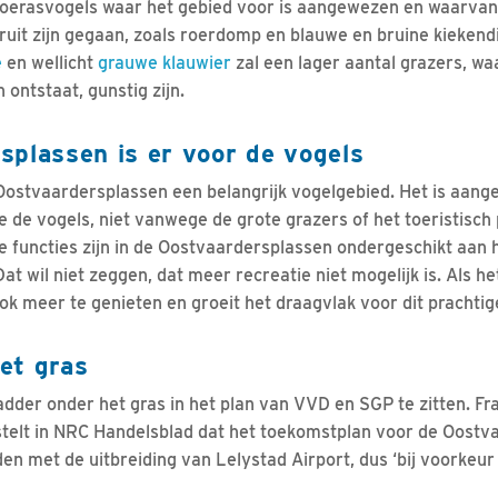
moerasvogels waar het gebied voor is aangewezen en waarvan
ruit zijn gegaan, zoals roerdomp en blauwe en bruine kiekend
e
en wellicht
grauwe klauwier
zal een lager aantal grazers, w
 ontstaat, gunstig zijn.
splassen is er voor de vogels
 Oostvaardersplassen een belangrijk vogelgebied. Het is aan
e vogels, niet vanwege de grote grazers of het toeristisch 
e functies zijn in de Oostvaardersplassen ondergeschikt aan 
t wil niet zeggen, dat meer recreatie niet mogelijk is. Als h
ook meer te genieten en groeit het draagvlak voor dit prachti
et gras
 adder onder het gras in het plan van VVD en SGP te zitten. Fr
telt in NRC Handelsblad dat het toekomstplan voor de Oostv
en met de uitbreiding van Lelystad Airport, dus ‘bij voorkeur