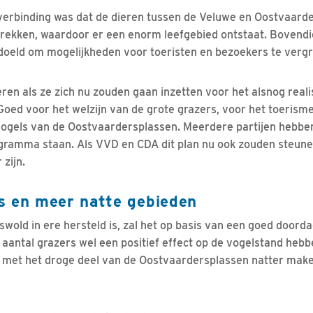
 verbinding was dat de dieren tussen de Veluwe en Oostvaard
rekken, waardoor er een enorm leefgebied ontstaat. Bovendi
oeld om mogelijkheden voor toeristen en bezoekers te vergr
ieren als ze zich nu zouden gaan inzetten voor het alsnog real
Goed voor het welzijn van de grote grazers, voor het toerism
e vogels van de Oostvaardersplassen. Meerdere partijen hebbe
gramma staan. Als VVD en CDA dit plan nu ook zouden steunen
zijn.
s en meer natte gebieden
wold in ere hersteld is, zal het op basis van een goed doorda
aantal grazers wel een positief effect op de vogelstand hebbe
e met het droge deel van de Oostvaardersplassen natter mak