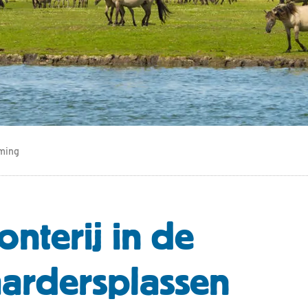
ming
onterij in de
ardersplassen