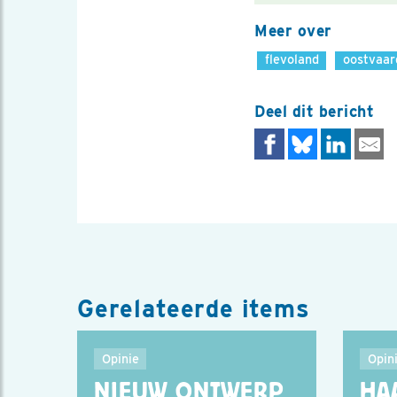
Meer over
flevoland
oostvaar
Deel dit bericht
Gerelateerde items
Opinie
Opin
NIEUW ONTWERP
HA