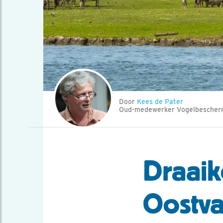
Door
Kees de Pater
Oud-medewerker Vogelbescher
Draaik
Oostva