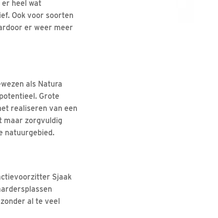
 er heel wat
ief. Ook voor soorten
aardoor er weer meer
gewezen als Natura
potentieel. Grote
het realiseren van een
et maar zorgvuldig
ge natuurgebied.
actievoorzitter Sjaak
aardersplassen
 zonder al te veeI