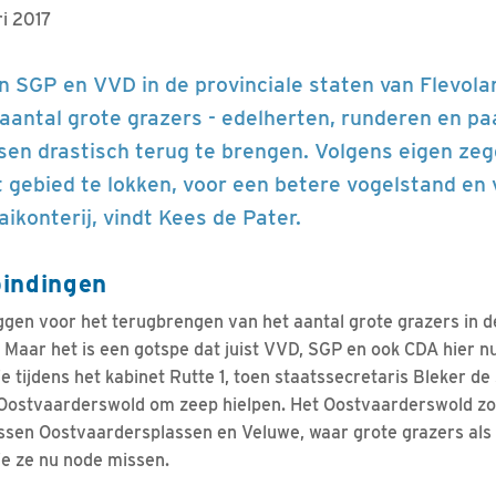
ri 2017
an SGP en VVD in de provinciale staten van Flevo
aantal grote grazers - edelherten, runderen en paa
sen drastisch terug te brengen. Volgens eigen z
t gebied te lokken, voor een betere vogelstand en 
aikonterij, vindt Kees de Pater.
indingen
zeggen voor het terugbrengen van het aantal grote grazers in d
Maar het is een gotspe dat juist VVD, SGP en ook CDA hier nu
e tijdens het kabinet Rutte 1, toen staatssecretaris Bleker d
t Oostvaarderswold om zeep hielpen. Het Oostvaarderswold z
ssen Oostvaardersplassen en Veluwe, waar grote grazers als
ie ze nu node missen.