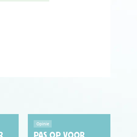
Opinie
R
PAS OP VOOR