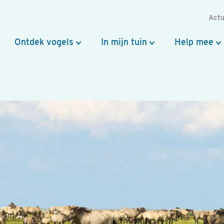
Actu
Ontdek vogels
In mijn tuin
Help mee