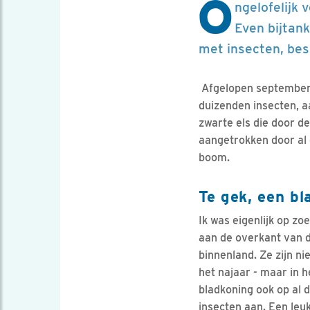
O
ngelofelijk 
Even bijtank
met insecten, bess
Afgelopen september 
duizenden insecten, a
zwarte els die door d
aangetrokken door al 
boom.
Te gek, een bl
Ik was eigenlijk op zo
aan de overkant van 
binnenland. Ze zijn n
het najaar - maar in h
bladkoning ook op al d
insecten aan. Een leu