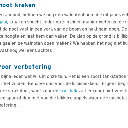
noot kraken
n aanbod, hebben we nog een walnotenboom die dit jaar veel n
gaai
, kraai en specht. Ieder op zijn eigen manier weten ze de 
t de noot vast in een vork van de boom en hakt hem open. D
e hoogte en laat hem dan vallen. De klap op de grond is blij
oe gaaien de walnoten open maken? We hebben het nog niet k
ast nog wel eens achter.
voor verbetering
íjna ieder wat wils in onze tuin. Het is een soort tankstation 
ar het zuiden. Behalve dan voor de kruisbekken... Ergens begi
n ze strak door, want voor de
kruisbek
valt er (nog) niet veel t
 spar of den met van die lekkere appels waar de kruisbek zo 
rbetering…