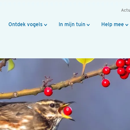
Actu
Ontdek vogels
In mijn tuin
Help mee