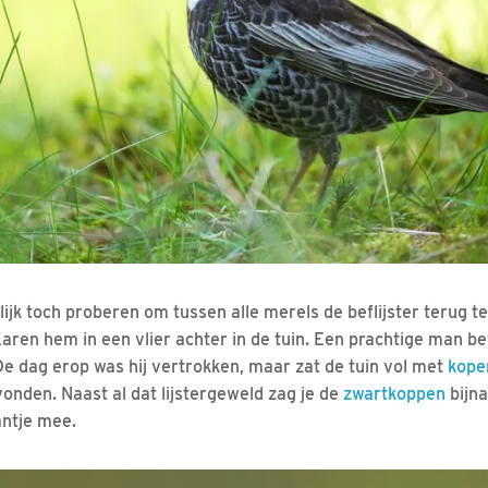
jk toch proberen om tussen alle merels de beflijster terug te 
ren hem in een vlier achter in de tuin. Een prachtige man bef
De dag erop was hij vertrokken, maar zat de tuin vol met
kope
vonden. Naast al dat lijstergeweld zag je de
zwartkoppen
bijna
antje mee.