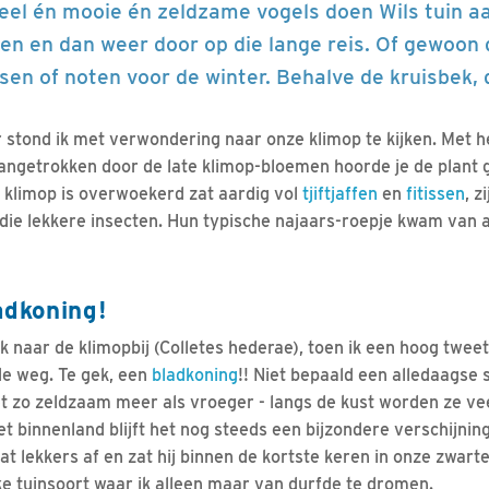
veel én mooie én zeldzame vogels doen Wils tuin aa
en en dan weer door op die lange reis. Of gewoon 
en of noten voor de winter. Behalve de kruisbek, d
stond ik met verwondering naar onze klimop te kijken. Met 
angetrokken door de late klimop-bloemen hoorde je de plant 
e klimop is overwoekerd zat aardig vol
tjiftjaffen
en
fitissen
, z
die lekkere insecten. Hun typische najaars-roepje kwam van al
adkoning!
ek naar de klimopbij (Colletes hederae), toen ik een hoog twee
de weg. Te gek, een
bladkoning
!! Niet bepaald een alledaagse 
iet zo zeldzaam meer als vroeger - langs de kust worden ze v
et binnenland blijft het nog steeds een bijzondere verschijni
at lekkers af en zat hij binnen de kortste keren in onze zwarte
ke tuinsoort waar ik alleen maar van durfde te dromen.