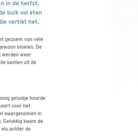
n in de herfst.
de buik vol eten
ie vertikt het.
het gezoem van vele
gewoon bloeien. De
ij werden weer
le kanten uit de
tonig geluidje hoorde
soort voor het
eel waargenomen in
ng. Gelukkig kwam de
 els achter de