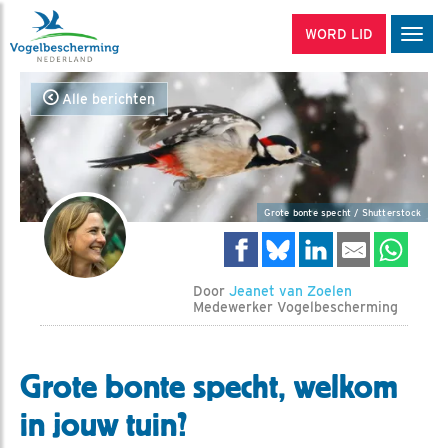
WORD LID
Men
Alle berichten
Grote bonte specht / Shutterstock
Door
Jeanet van Zoelen
Medewerker Vogelbescherming
Grote bonte specht, welkom
in jouw tuin?