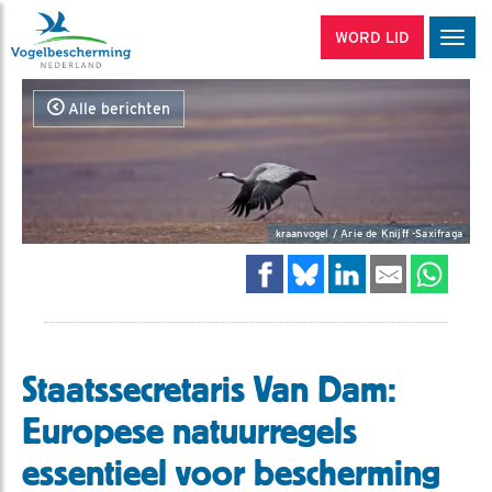
WORD LID
Men
Alle berichten
kraanvogel / Arie de Knijff -Saxifraga
Staatssecretaris Van Dam:
Europese natuurregels
essentieel voor bescherming