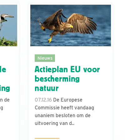
Nieuws
de
Actieplan EU voor
bescherming
ing
natuur
n de
07.12.16
De Europese
ng
Commissie heeft vandaag
unaniem besloten om de
uitvoering van d..