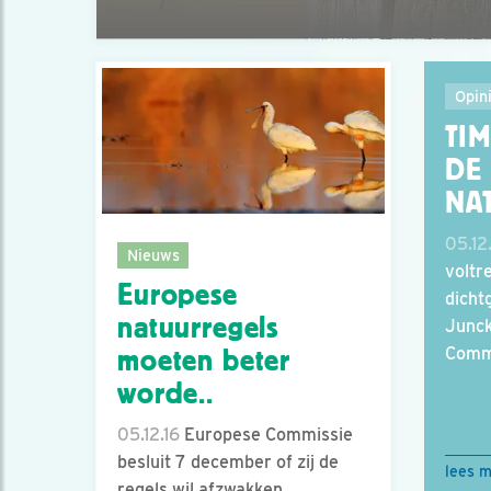
Opin
TI
DE
NA
05.12
Nieuws
voltr
Europese
dicht
natuurregels
Junck
Comm
moeten beter
worde..
05.12.16
Europese Commissie
besluit 7 december of zij de
lees 
regels wil afzwakken.