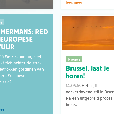
lees meer
ie
MMERMANS: RED
 EUROPESE
TUUR
.16
Welk schimmig spel
Nieuws
ekt zich achter de strak
Brussel, laat je
getrokken gordijnen van
horen!
ers Europese
issie?
14.09.16
Het blijft
oorverdovend stil in Brus
Na een uitgebreid proces
beke..
meer