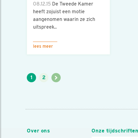
08.12.15
De Tweede Kamer
heeft zojuist een motie
aangenomen waarin ze zich
uitspreek..
lees meer
>
1
2
Over ons
Onze tijdschrifte