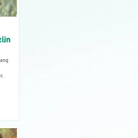
zijn
gang
r.