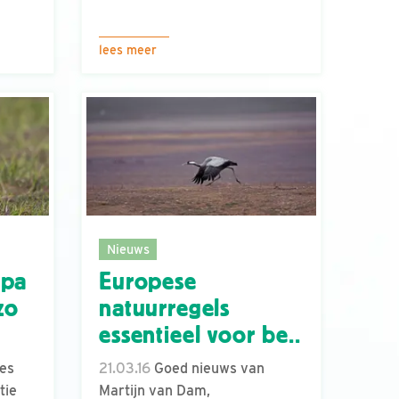
lees meer
Nieuws
opa
Europese
zo
natuurregels
essentieel voor be..
es
21.03.16
Goed nieuws van
tie
Martijn van Dam,