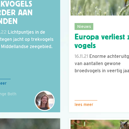
EKVOGELS
RDER AAN
NDEN
Nieuws
.22
Lichtpuntjes in de
Europa verliest 
d tegen jacht op trekvogels
vogels
t Middellandse zeegebied.
16.11.21
Enorme achteruit
van aantallen gewone
broedvogels in veertig jaa
meer
Inge Both
lees meer