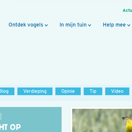
Actu
Ontdek vogels
In mijn tuin
Help mee
Blog
Verdieping
Opinie
Tip
Video
CHT OP