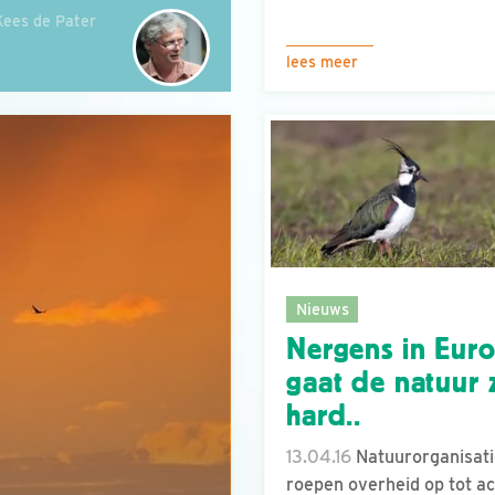
Kees de Pater
lees meer
Nieuws
Nergens in Eur
gaat de natuur 
hard..
13.04.16
Natuurorganisati
roepen overheid op tot ac