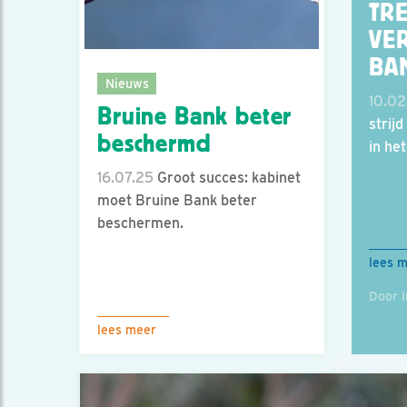
TR
VE
BA
Nieuws
10.02
Bruine Bank beter
strij
beschermd
in he
16.07.25
Groot succes: kabinet
moet Bruine Bank beter
beschermen.
lees 
Door 
lees meer