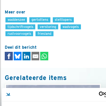
Meer over
waddenzee
gertottens
steltlopers
tijdschriftvogels
verstoring
wadvogels
rustvoorvogels
friesland
Deel dit bericht
Gerelateerde items