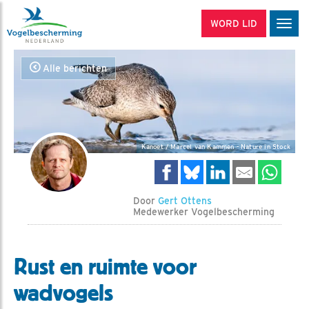
WORD LID
Men
Alle berichten
Kanoet / Marcel van Kammen - Nature in Stock
Door
Gert Ottens
Medewerker Vogelbescherming
Rust en ruimte voor
wadvogels