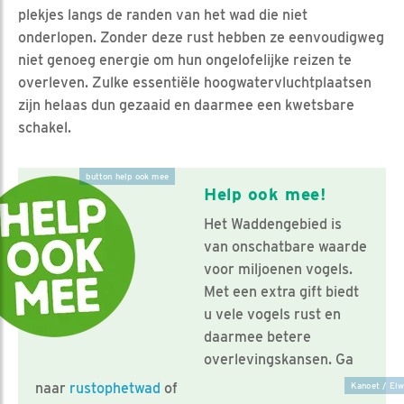
plekjes langs de randen van het wad die niet
onderlopen. Zonder deze rust hebben ze eenvoudigweg
niet genoeg energie om hun ongelofelijke reizen te
overleven. Zulke essentiële hoogwatervluchtplaatsen
zijn helaas dun gezaaid en daarmee een kwetsbare
schakel.
button help ook mee
Help ook mee!
Het Waddengebied is
van onschatbare waarde
voor miljoenen vogels.
Met een extra gift biedt
u vele vogels rust en
daarmee betere
overlevingskansen. Ga
naar
rustophetwad
of
Kanoet / Elw