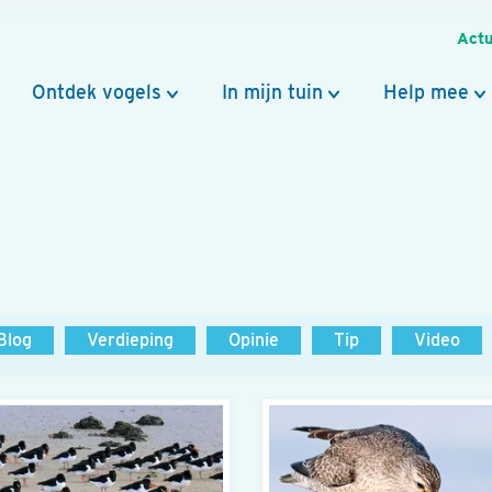
Actu
Ontdek vogels
In mijn tuin
Help mee
Blog
Verdieping
Opinie
Tip
Video