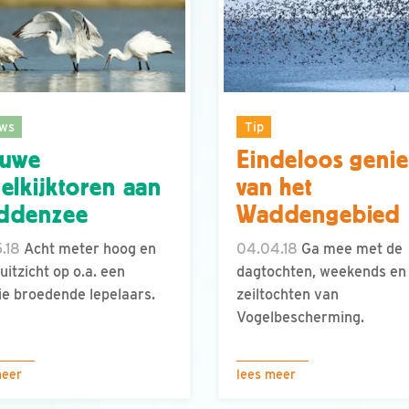
ws
Tip
euwe
Eindeloos genie
elkijktoren aan
van het
ddenzee
Waddengebied
.18
Acht meter hoog en
04.04.18
Ga mee met de
 uitzicht op o.a. een
dagtochten, weekends en
ie broedende lepelaars.
zeiltochten van
Vogelbescherming.
meer
lees meer