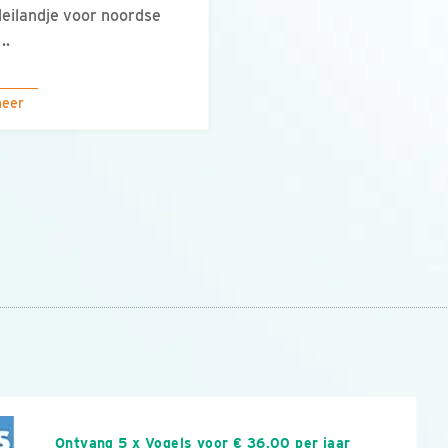
eilandje voor noordse
..
meer
n
Ontvang 5 x Vogels voor € 36,00 per jaar