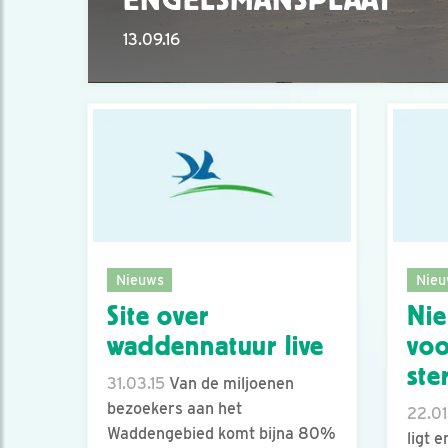
13.09.16
Nieuws
Nieu
Site over
Nie
waddennatuur live
voo
ste
31.03.15
Van de miljoenen
bezoekers aan het
22.01
Waddengebied komt bijna 80%
ligt 