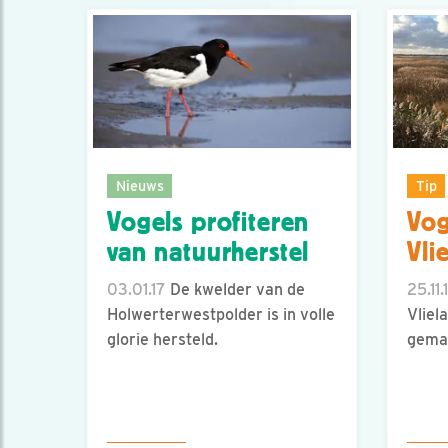
Nieuws
Tip
Vogels profiteren
Vog
van natuurherstel
Vli
03.01.17
De kwelder van de
25.11.
Holwerterwestpolder is in volle
Vliel
glorie hersteld.
gemaa