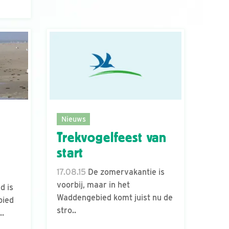
Nieuws
Trekvogelfeest van
start
17.08.15
De zomervakantie is
voorbij, maar in het
d is
Waddengebied komt juist nu de
bied
stro..
..