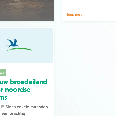
lees meer
ws
uw broedeiland
r noordse
rns
.15
Sinds enkele maanden
er een prachtig