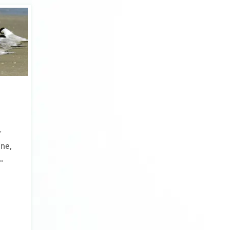
r
ine,
.