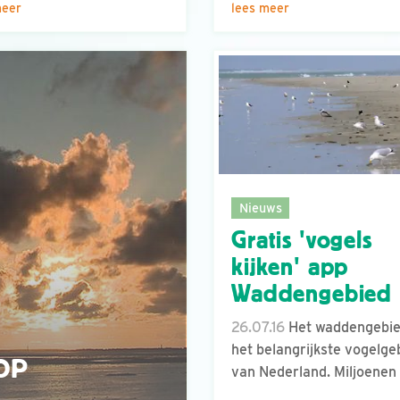
meer
lees meer
Nieuws
Gratis 'vogels
kijken' app
Waddengebied
26.07.16
Het waddengebie
het belangrijkste vogelge
OP
van Nederland. Miljoenen 