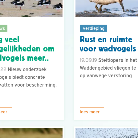
ws
Verdieping
 veel
Rust en ruimte
elijkheden om
voor wadvogels
vogels meer..
19.09.19
Steltlopers in het
Waddengebied vliegen te
.22
Nieuw onderzoek
op vanwege verstoring
gels biedt concrete
atten voor bescherming.
meer
lees meer