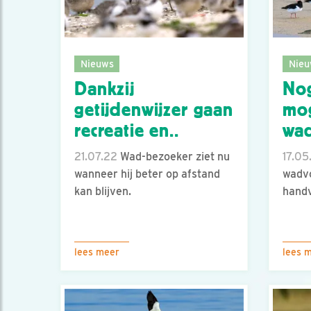
Nieuws
Nieu
Dankzij
Nog
getijdenwijzer gaan
mog
recreatie en..
wad
21.07.22
Wad-bezoeker ziet nu
17.05
wanneer hij beter op afstand
wadvo
kan blijven.
handv
lees meer
lees 