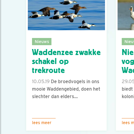
Nieuws
Nieu
Waddenzee zwakke
Ni
schakel op
vog
trekroute
Wa
10.05.19
De broedvogels in ons
29.05
mooie Waddengebied, doen het
biedt
slechter dan elders...
kolon
lees meer
lees 