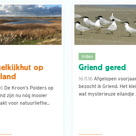
Video
elkijkhut op
Griend gered
eland
16.11.16
Afgelopen voorjaa
bezocht ik Griend. Het kle
16
De Kroon’s Polders op
wat mysterieuze eilandje .
and zijn nu nóg mooier
kt voor natuurliefhe..