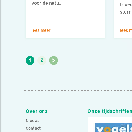
voor de natu..
broed
stern 
lees meer
lees 
>
1
2
Over ons
Onze tijdschrifte
Nieuws
Contact