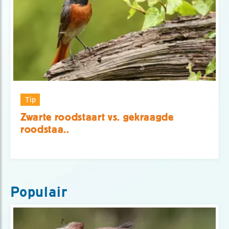
Tip
Zwarte roodstaart vs. gekraagde
roodstaa..
Populair