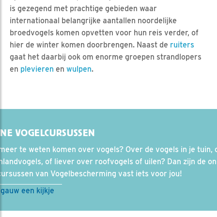
is gezegend met prachtige gebieden waar
internationaal belangrijke aantallen noordelijke
broedvogels komen opvetten voor hun reis verder, of
hier de winter komen doorbrengen. Naast de
ruiters
gaat het daarbij ook om enorme groepen strandlopers
en
plevieren
en
wulpen
.
INE VOGELCURSUSSEN
 meer te weten komen over vogels? Over de vogels in je tuin, 
landvogels, of liever over roofvogels of uilen? Dan zijn de on
cursussen van Vogelbescherming vast iets voor jou!
gauw een kijkje