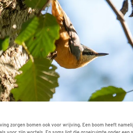
ing zorgen bomen ook voor wrijving. Een boom heeft namelij
als voor zijn wortels. En soms ligt die groeiruimte onder een 