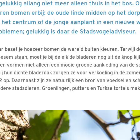
elukkig allang niet meer alleen thuis in het bos. 
ren bomen erbij: de oude linde midden op het dorp
 het centrum of de jonge aanplant in een nieuwe w
blemen; gelukkig is daar de Stadsvogeladviseur.
aar besef je hoezeer bomen de wereld buiten kleuren. Terwijl de
oesem staan, moet je bij de eik de bladeren nog uit de knop kij
n vormen niet alleen een mooie groene aankleding van de som
ij hun dichte bladerdak zorgen ze voor verkoeling in de zomer
op. Daarnaast zijn ze natuurlijk een bron van voedsel en sch
ndere stadsdieren. Groenlingen, putters en Turkse tortels mak