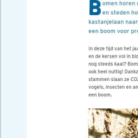
B
omen horen g
en steden ho
kastanjelaan naar
een boom voor pro
In deze tijd van het j
en de kersen vol in bl
nog steeds kaal? Bome
ook heel nuttig! Dankz
stammen slaan ze CO2 
vogels, insecten en a
een boom.