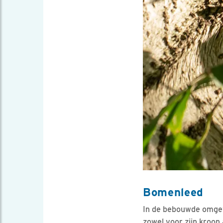
Bomenleed
In de bebouwde omgev
zowel voor zijn kroon 