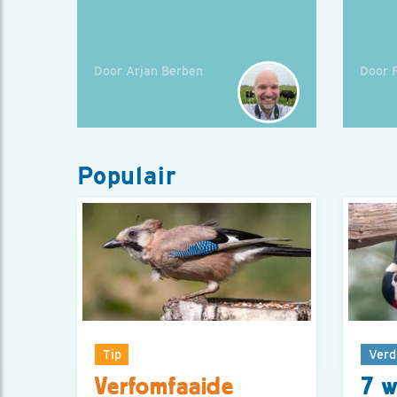
Door Arjan Berben
Door 
Populair
Tip
Verd
Verfomfaaide
7 w