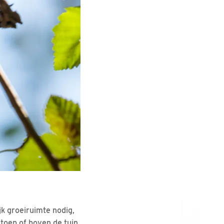
k groeiruimte nodig,
stoep of boven de tuin