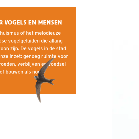
R VOGELS EN MENSEN
e huismus of het melodieuze
se vogelgeluiden die allang
oon zijn. De vogels in de stad
nze inzet: genoeg ruimte voor
oeden, verblijven en voedsel
ief bouwen als norm.