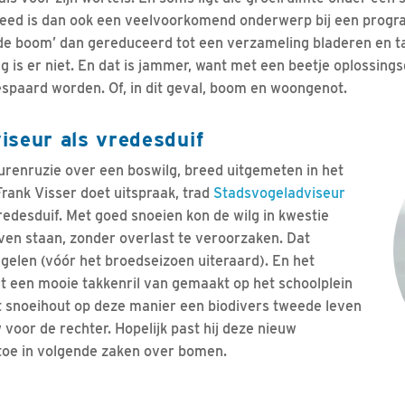
eed is dan ook een veelvoorkomend onderwerp bij een progr
‘de boom’ dan gereduceerd tot een verzameling bladeren en 
is er niet. En dat is jammer, want met een beetje oplossing
espaard worden. Of, in dit geval, boom en woongenot.
iseur als vredesduif
urenruzie over een boswilg, breed uitgemeten in het
ank Visser doet uitspraak, trad
Stadsvogeladviseur
redesduif. Met goed snoeien kon de wilg in kwestie
jven staan, zonder overlast te veroorzaken. Dat
egelen (vóór het broedseizoen uiteraard). En het
 een mooie takkenril van gemaakt op het schoolplein
at snoeihout op deze manier een biodivers tweede leven
 voor de rechter. Hopelijk past hij deze nieuw
toe in volgende zaken over bomen.