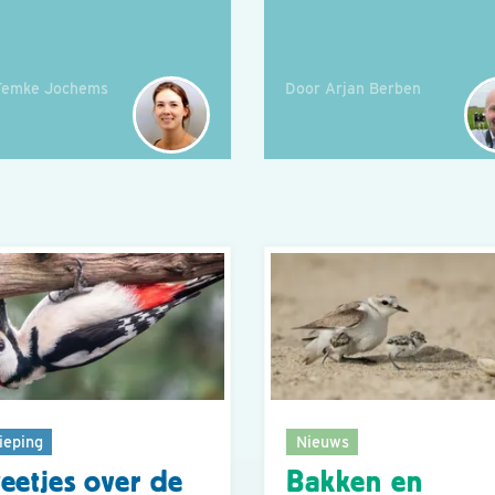
Femke Jochems
Door Arjan Berben
ieping
Nieuws
eetjes over de
Bakken en