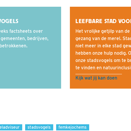
VOGELS
LEEFBARE STAD VOO
eks factsheets over
Het vrolijke getjilp van d
 gemeenten, bedrijven,
gezang van de merel. Stad
betrokkenen.
niet meer in elke stad gew
hebben onze hulp nodig. O
onze stadsvogels om te br
te vinden en natuurinclus
Kijk wat jij kan doen
eladviseur
stadsvogels
femkejochems